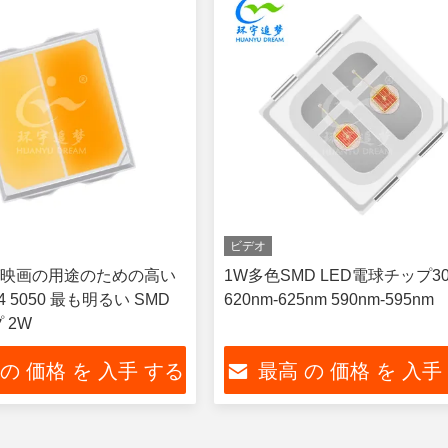
ビデオ
映画の用途のための高い
1W多色SMD LED電球チップ30
54 5050 最も明るい SMD
620nm-625nm 590nm-595nm
 2W
 の 価格 を 入手 する
最高 の 価格 を 入手