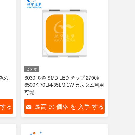
ビデオ
二色の
3030 多色 SMD LED チップ 2700k
6500K 70LM-85LM 1W カスタム利用
可能
 する
最高 の 価格 を 入手 する