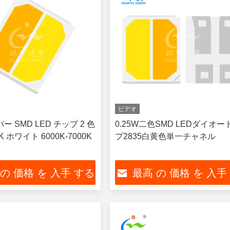
ビデオ
バー SMD LED チップ 2 色
0.25W二色SMD LEDダイオ
0K ホワイト 6000K-7000K
プ2835白黄色単一チャネル
 の 価格 を 入手 する
最高 の 価格 を 入手