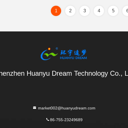
1
2
3
4
5
henzhen Huanyu Dream Technology Co., L
market002@huanyudream.com
86-755-23249689