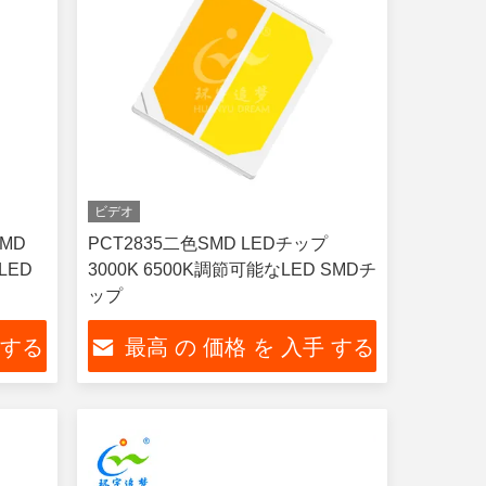
ビデオ
SMD
PCT2835二色SMD LEDチップ
LED
3000K 6500K調節可能なLED SMDチ
ップ
 する
最高 の 価格 を 入手 する