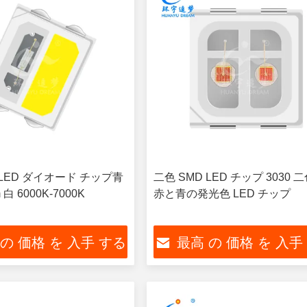
 LED ダイオード チップ青
二色 SMD LED チップ 3030 
 白 6000K-7000K
赤と青の発光色 LED チップ
 の 価格 を 入手 する
最高 の 価格 を 入手