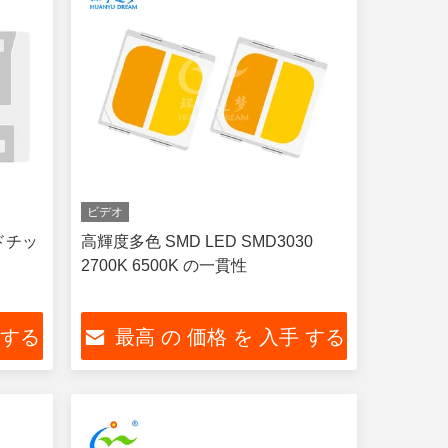
ビデオ
ードチッ
高輝度多色 SMD LED SMD3030
2700K 6500K の一貫性
 する
最高 の 価格 を 入手 する