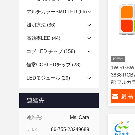
マルチカラーSMD LED
(66)
照明療法
(36)
高効率LED
(44)
コブ LED チップ
(158)
ビデオ
恒常COBLEDチップ
(23)
1W RGBW
3838 RGB
LEDモジュール
(29)
能 フルカ
SMD LE
最高
ビエント照明用
連絡先
連絡先:
Ms. Cara
テレ:
86-755-23249689