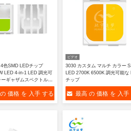
ビデオ
 4色SMD LEDチップ
3030 カスタム マルチ カラー 
W LED 4-in-1 LED 調光可
LED 2700K 6500K 調光可能な 
ラーギャザムスペクトル
チップ
Dストリップライト用 アン
 の 価格 を 入手 する
最高 の 価格 を 入手
 Bridgelux類似