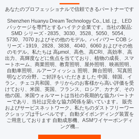
あなたのプロフェッショナルで信頼できるパートナーです
Shenzhen Huanyu Dream Technology Co., Ltd. は、LED
パッケージを専門とするハイテク企業です。当社の製品:
SMD シリーズ - 2835、3030、3528、5050、5054、
5730、7070 およびその他のモデル。ハイパワー COB シ
リーズ - 1919、2828、3838、4040、6060 およびその他
のモデル。私たちは 高μmol、高色、高CRI、高効率、高
出力、高輝度などに焦点を当てており、植物の成長、スマ
ートホーム、商業照明、教育照明、屋外照明、映画照明、
自動車照明、ルアーフィッシュ 照明、舞台照明、写真照
明などの分野。ご好評をいただきました 中国、韓国、イ
ラン、チェコ共和国、チリからのお客様から高い評価を受
けており、米国、英国、フランス、ロシア、カナダ、その
他の国。米国ウォルマートは当社の長期的な協力パートナ
ーであり、当社は完全な協力関係を築いています。 販売
およびサービスネットワーク。私たちのダストフリーワー
クショップは千レベルです。自動ダイボンディング装置を
ご用意しております 自動成形機、ASMワイヤーボンディ
ング機...