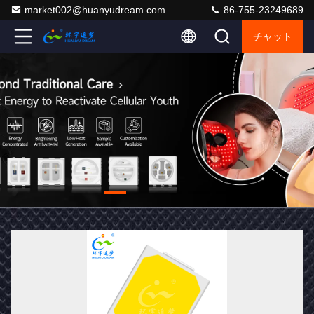
market002@huanyudream.com
86-755-23249689
チャット