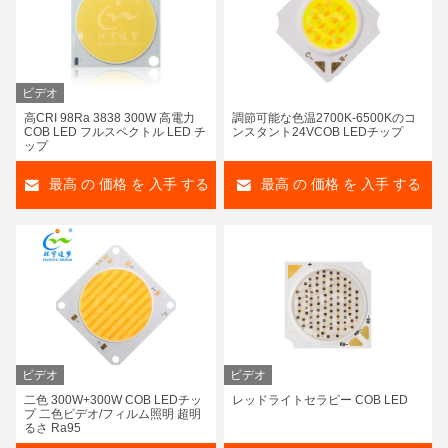
ビデオ
高CRI 98Ra 3838 300W 高電力
調節可能な色温2700K-6500Kのコ
COB LED フルスペクトル LED チ
ンスタント24VCOB LEDチップ
ップ
最高 の 価格 を 入手 する
最高 の 価格 を 入手 する
ビデオ
ビデオ
二色 300W+300W COB LEDチッ
レッドライトセラピー COB LED
プ 二色ビデオ/フィルム照明 超明
るさ Ra95