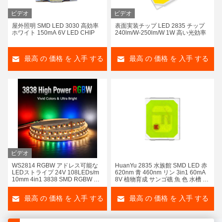
ビデオ
ビデオ
屋外照明 SMD LED 3030 高効率
表面実装チップ LED 2835 チップ
ホワイト 150mA 6V LED CHIP
240lm/W-250lm/W 1W 高い光効率
最高 の 価格 を 入手 する
最高 の 価格 を 入手 する
HYZM ハイパワー COB LED 100 ワット 97 CRI 商業照明用
ビデオ
WS2814 RGBW アドレス可能な
HuanYu 2835 水族館 SMD LED 赤
植物成長ライトのための深く赤い 2835 SMD LED の破片 660nm-665nm 0.5W
LEDストライプ 24V 108LEDs/m
620nm 青 460nm リン 3in1 60mA
10mm 4in1 3838 SMD RGBW ド
8V 植物育成 サンゴ礁 魚 色 水槽 ラ
リームカラー 個別制御可能なフレ
高い明るさ 2835 SMD LED の破片 160LM -170LM 1W 白色
イト ランプ
キシブルLEDテープ
最高 の 価格 を 入手 する
最高 の 価格 を 入手 する
コンパクト 3030 SMD LED チップ 2700k-6500K 超高輝度 LED チップ 160lm-180lm
4 1 調光可能な SMD LED RGBW チップ 5054 0.2W 0.8W 2W 4W ハイパワーに付き