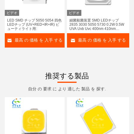
ビデオ
ビデオ
LED SMD チップ 5050 5054 四色
細菌殺菌装置 SMD LEDチップ
LEDチップ (UV+RED+IR+IR) ビ
2835 3030 5050 5730 0.2W 0.5W
ューティライト用:
UVA Uvb Uvc 400nm 410nm
395Nm 365Nm 295nm
最高 の 価格 を 入手 する
最高 の 価格 を 入手 する
推奨する製品
自分 の 要求 に より 適した 製品 を 探す.