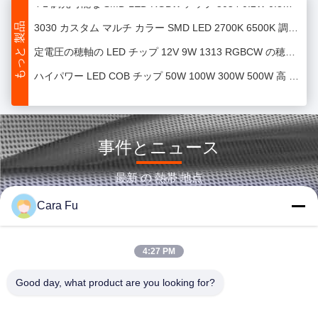
3030 カスタム マルチ カラー SMD LED 2700K 6500K 調光可能な LED チップ
もっと 製品
定電圧の穂軸の LED チップ 12V 9W 1313 RGBCW の穂軸 LED チップ
ハイパワー LED COB チップ 50W 100W 300W 500W 高 CRI/高ルーメン
スマート照明のための赤い高圧 LED チップ 18V 36V 54V 72V 615-620nm
100W 200W 300W 500W 写真/映画の照明のための LED COB の高い発電チップ
RoHS 2835 SMD LED チップ赤色 4000K 3V 60mA 長寿命高信頼性
事件とニュース
0.2W 6000K 2835 白色 LED チップ SMD 高輝度 3 年保証
最新 の 熱帯 地点
高い湾ライトのための PCT 5054 SMD LED の破片 225LM/W 3V 60mA 0.2W
Cara Fu
1917 装飾照明用の調整可能な COB LED チップ 25W RGBCW LED チップ
超高輝度 SMD LED チップ 3030 160lm-180lm 3V 6V ホワイトゴールド ワイヤー
4:27 PM
EMC3030 SMD LED チップ 200lm/W-210lm/W 優れた放熱性
Good day, what product are you looking for?
LED 成長ライト 3 年の保証のための高い PPF 成長 LED 破片 0.2W
良好な色の一貫性を備えた調整可能な多色 SMD LED 0.5W 1.5W