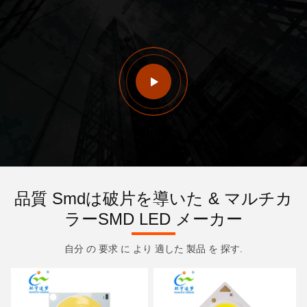
品質 Smdは破片を導いた & マルチカ
ラーSMD LED メーカー
自分 の 要求 に より 適した 製品 を 探す.