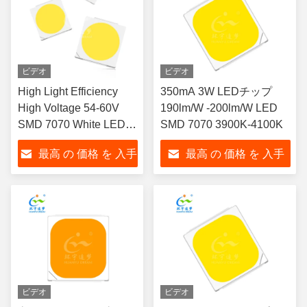
ビデオ
ビデオ
High Light Efficiency
350mA 3W LEDチップ
High Voltage 54-60V
190lm/W -200lm/W LED
SMD 7070 White LED
SMD 7070 3900K-4100K
CHIP Square cup LED
最高 の 価格 を 入手
最高 の 価格 を 入手
CHIP round cup LED
CHIP parallel pad LED
する
する
CHIP for Outdoor lights
and street light
ビデオ
ビデオ