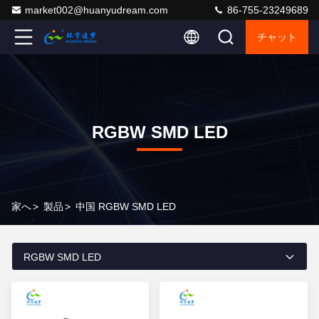
market002@huanyudream.com
86-755-23249689
チャット
RGBW SMD LED
家へ
>
製品
>
中国 RGBW SMD LED
RGBW SMD LED