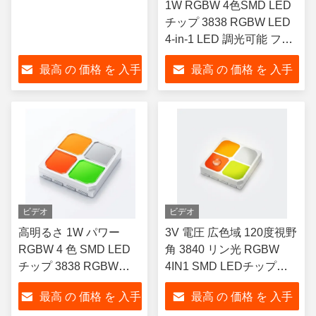
1W RGBW 4色SMD LED
チップ 3838 RGBW LED
4-in-1 LED 調光可能 フル
カラーギャザムスペクト
最高 の 価格 を 入手
最高 の 価格 を 入手
ルSMD LEDストリップラ
イト用 アンビエント照明
する
する
用 Bridgelux類似
ビデオ
ビデオ
高明るさ 1W パワー
3V 電圧 広色域 120度視野
RGBW 4 色 SMD LED
角 3840 リン光 RGBW
チップ 3838 RGBW
4IN1 SMD LEDチップ
LED 4 in 1 LED 暗調可
(CCT 2700-6500K 含む)
最高 の 価格 を 入手
最高 の 価格 を 入手
能なフルカラー 範囲ス