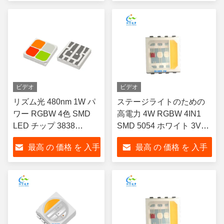
ペクトル SMD スマート
する
する
ホームランプのための
LED ストライプライト
ビデオ
ビデオ
リズム光 480nm 1W パ
ステージライトのための
ワー RGBW 4色 SMD
高電力 4W RGBW 4IN1
LED チップ 3838
SMD 5054 ホワイト 3V
RGBW LED 4イン1
LED CHIP
最高 の 価格 を 入手
最高 の 価格 を 入手
LED 調光可 フルカラ
ー・ギャムスペクトル
する
する
SMD for LED ストライ
プライト オフィス・ス
タジオ用