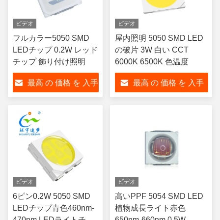
ビデオ
ビデオ
フルカラー5050 SMD
屋内照明 5050 SMD LED
LEDチップ 0.2W レッド
の破片 3W 白い CCT
チップ 飾り付け照明
6000K 6500K 色温度
最高 の 価格 を 入手
最高 の 価格 を 入手
する
する
ビデオ
ビデオ
6ピン0.2W 5050 SMD
高いPPF 5054 SMD LED
LEDチップ青色460nm-
植物成長ライト赤色
470nm LEDライトチッ
650nm-660nm 0.5W