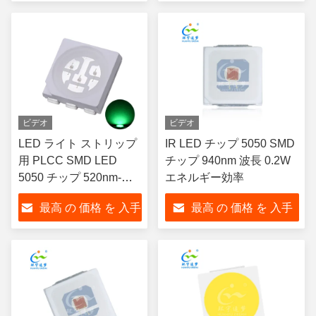
する
する
ビデオ
ビデオ
LED ライト ストリップ
IR LED チップ 5050 SMD
用 PLCC SMD LED
チップ 940nm 波長 0.2W
5050 チップ 520nm-
エネルギー効率
530nm グリーン
最高 の 価格 を 入手
最高 の 価格 を 入手
する
する