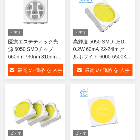
ビデオ
ビデオ
医療エステティック光
高輝度 5050 SMD LED
源 5050 SMDチップ
0.2W 60mA 22-24lm クー
660nm 730nm 810nm
ルホワイト 6000-6500K
830nm 850nm 赤外線美
LED ストリップおよび一
最高 の 価格 を 入手
最高 の 価格 を 入手
容療法のスペクトロメ
般照明用
ーター ヘア成長キャッ
する
する
プ 高功率LEDパッチ
ビデオ
ビデオ