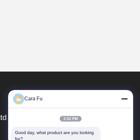
Cara Fu
td
2:52 PM
Good day, what product are you looking 
簡単なリンク
for?