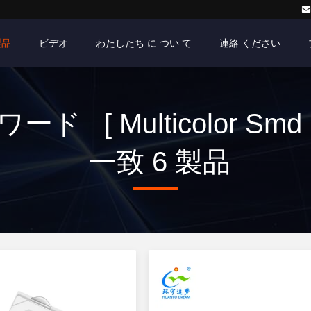
製品
ビデオ
わたしたち に つい て
連絡 ください
ード [ Multicolor Smd L
一致 6 製品