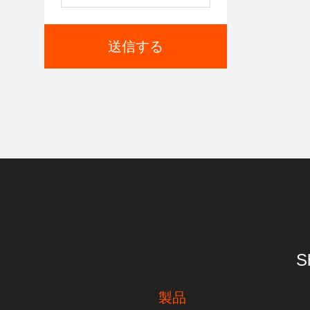
送信する
S
製品