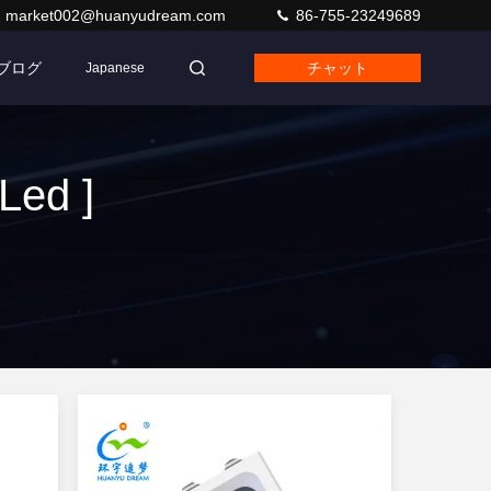
market002@huanyudream.com
86-755-23249689
ブログ
チャット
Japanese
ed ]