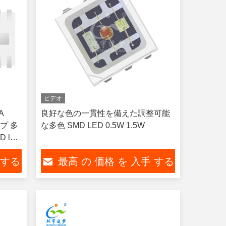
ビデオ
A
良好な色の一貫性を備えた調整可能
ップ 多
な多色 SMD LED 0.5W 1.5W
 led
 する
最高 の 価格 を 入手 する