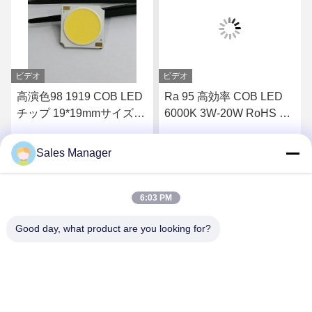
ビデオ
ビデオ
高演色98 1919 COB LED
Ra 95 高効率 COB LED
チップ 19*19mmサイズ
6000K 3W-20W RoHS 準
36-39V入力電圧 ハイパワ
拠
ー照明用
Sales Manager
す
最高 の 価格 を 入手 す
最高 の 価格 を 入手 す
る
る
6:03 PM
Good day, what product are you looking for?
Shenzhen Huanyu Dream Technology Co., Ltd
market002@huanyudream.com