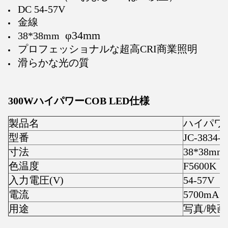
DC 54-57V
金線
φ34mm
38*38mm
プロフェッショナルな超高CRI商業照明
滑らかな光の質
300WハイパワーCOB LED仕様
製品名
ハイパワー
型番
JC-3834-
寸法
38*38mm
色温度
F5600K
入力電圧(V)
54-57V
電流
5700mA
用途
写真/映