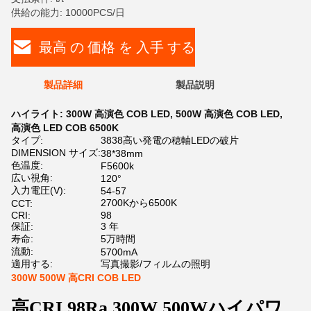
供給の能力: 10000PCS/日
最高 の 価格 を 入手 する
製品詳細
製品説明
ハイライト:
300W 高演色 COB LED
,
500W 高演色 COB LED
,
高演色 LED COB 6500K
タイプ:
3838高い発電の穂軸LEDの破片
DIMENSION サイズ:
38*38mm
色温度:
F5600k
広い視角:
120°
入力電圧(V):
54-57
2700Kから6500K
CCT:
CRI:
98
保証:
3 年
寿命:
5万時間
流動:
5700mA
適用する:
写真撮影/フィルムの照明
300W 500W 高CRI COB LED
高CRI 98Ra 300W 500Wハイパワ