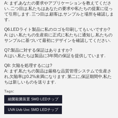
A: まず,あなたの要求やアプリケーションを教えてくださ
い. 二つ目は,私たちはあなたの要求や私たちの提案に従っ
て引用します. 三つ目は,顧客は,サンプルと場所を確認しま
す.
Q6.LEDライト製品に私のロゴを印刷してもいいですか?
A: はい.私たちの生産前に正式に私たちに通知し,私たちの
サンプルに基づいて最初にデザインを確認してください.
Q7:製品に対する保証はありますか?
A:はい,私たちは製品に3年間の保証を提供しています.
Q8: 欠陥を処理するには?
A: まず,私たちの製品は厳格な品質管理システムで生産さ
れ,欠陥率は0.2%未満になります. 第二に,保証期間中,私た
ちは新しいものを送ります.
Tags:
細菌殺菌装置 SMD LEDチップ
UVA Uvb Uvc SMD LEDチップ