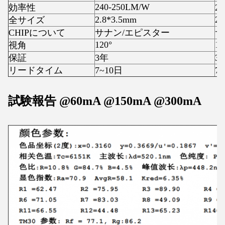
240-250LM/W
効率性
2
2.8*3.5mm
2.
全サイズ
CHIPについて
サナン/エピスター
サ
120°
12
視角
保証
3年
3
リードタイム
7~10日
7
試験報告 @60mA @150mA @300mA