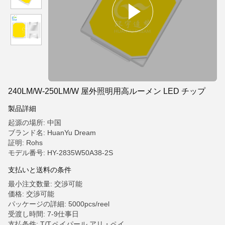
240LM/W-250LM/W 屋外照明用高ルーメン LED チップ
製品詳細
起源の場所: 中国
ブランド名: HuanYu Dream
証明: Rohs
モデル番号: HY-2835W50A38-2S
支払いと送料の条件
最小注文数量: 交渉可能
価格: 交渉可能
パッケージの詳細: 5000pcs/reel
受渡し時間: 7-9仕事日
支払条件: T/T,ペイパール,アリ・ペイ