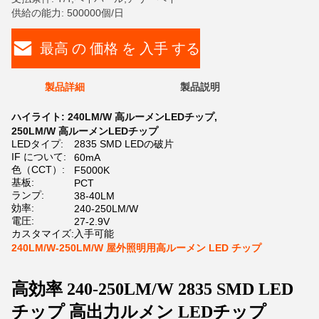
供給の能力: 500000個/日
最高 の 価格 を 入手 する
製品詳細
製品説明
ハイライト:
240LM/W 高ルーメンLEDチップ
,
250LM/W 高ルーメンLEDチップ
LEDタイプ:
2835 SMD LEDの破片
IF について:
60mA
色（CCT）:
F5000K
基板:
PCT
ランプ:
38-40LM
効率:
240-250LM/W
電圧:
27-2.9V
カスタマイズ:
入手可能
240LM/W-250LM/W 屋外照明用高ルーメン LED チップ
高効率 240-250LM/W 2835 SMD LED
チップ 高出力ルメン LEDチップ