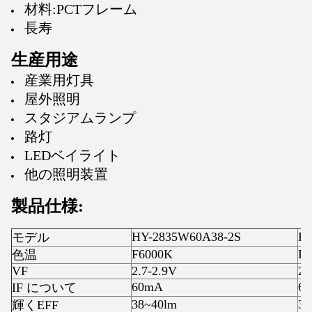
材料:PCTフレーム
長寿
生産用途
産業用灯具
屋外照明
スタジアムランプ
路灯
LEDベイライト
他の照明装置
製品仕様:
HY-2835W60A38-2S
HY
モデル
F6000K
F6
色温
VF
2.7-2.9V
2.
60mA
6
IF について
38~40lm
36
輝くEFF