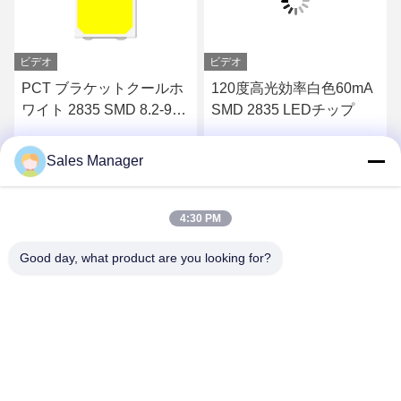
ビデオ
ビデオ
PCT ブラケットクールホ
120度高光効率白色60mA
ワイト 2835 SMD 8.2-9V
SMD 2835 LEDチップ
230LM/W 35mA LED チッ
プ
Sales Manager
す
最高 の 価格 を 入手 す
最高 の 価格 を 入手 す
る
る
4:30 PM
Good day, what product are you looking for?
Shenzhen Huanyu Dream Technology Co., Ltd
market002@huanyudream.com
86-755-23249689