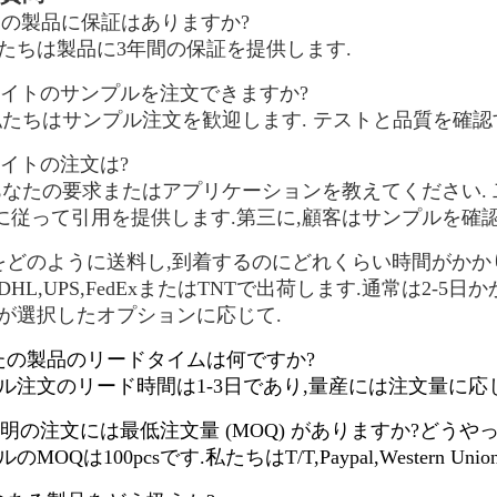
なたの製品に保証はありますか?
私たちは製品に3年間の保証を提供します.
Dライトのサンプルを注文できますか?
い,私たちはサンプル注文を歓迎します. テストと品質を確
Dライトの注文は?
ず,あなたの要求またはアプリケーションを教えてください.
に従って引用を提供します.第三に,顧客はサンプルを確認し
商品をどのように送料し,到着するのにどれくらい時間がかか
はDHL,UPS,FedExまたはTNTで出荷します.通常は2
様が選択したオプションに応じて.
なたの製品のリードタイムは何ですか?
プル注文のリード時間は1-3日であり,量産には注文量に応じ
D照明の注文には最低注文量 (MOQ) がありますか?どう
ルのMOQは100pcsです.私たちはT/T,Paypal,Wester