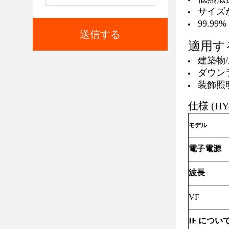
サイズ
99.9
送信する
適用す
建築物
ダウン
装飾照
仕様 (HY
モデル
電子電源
波長
VF
IF につい