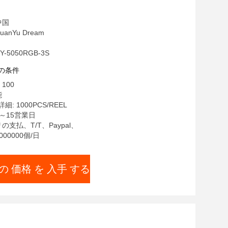
中国
anYu Dream
-5050RGB-3S
の条件
100
能
: 1000PCS/REEL
7～15営業日
の支払、T/T、Paypal、
00000個/日
の 価格 を 入手 する