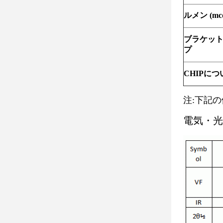
ルメン (mc
ブラケッ
プ
CHIPにつ
注:下記の例
電気・光学