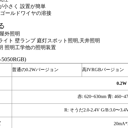
が小さく 設置が簡単
9% ゴールドワイヤの溶接
る
/屋外照明
ライト 壁ランプ 庭灯
スポット照明,天井照明
明 照明工学
他の照明装置
-5050RGB)
普通の0.2Wバージョン
高IVRGBバージョン
0.2W
赤: 620~630nm 青: 460~4
R: そうだ2.0-2.4V G/B:3.0〜3.4V
て
20mA*