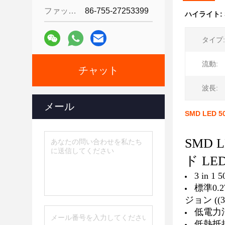
ファックス:
86-755-27253399
ハイライト:
タイプ:
流動:
チャット
波長:
メール
SMD LED 
SMD 
ド LE
3 in 
標準0.2
ジョン ((3
低電力
低熱抵