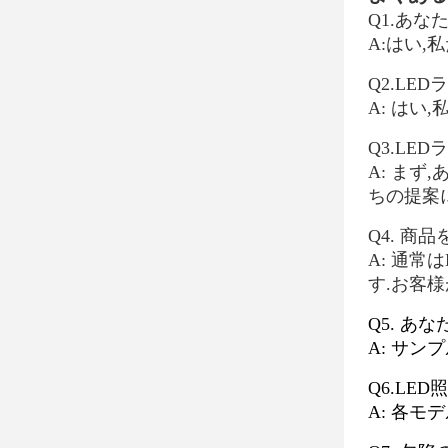
Q1.あ
A:はい,
Q2.LE
A: は
Q3.LE
A: ま
ちの提案
Q4. 
A: 通常
す.お客
Q5. あ
A: サン
Q6.LE
A: 各モデ