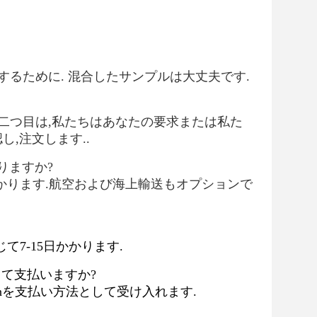
認するために. 混合したサンプルは大丈夫です.
 二つ目は,私たちはあなたの要求または私た
,注文します..
りますか?
-5日かかります.航空および海上輸送もオプションで
て7-15日かかります.
やって支払いますか?
n Unionを支払い方法として受け入れます.