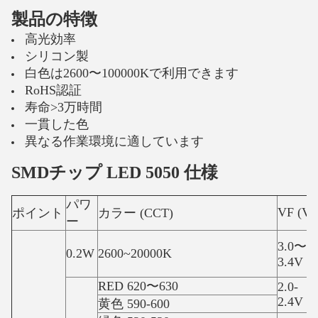
製品の特徴
高光効率
シリコン製
白色は2600〜100000Kで利用できます
RoHS認証
寿命>3万時間
一貫した色
異なる作業環境に適しています
SMDチップ LED 5050 仕様
パワ
VF (V)
ポイント
カラー (CCT)
ー
3.0〜
0.2W
2600~20000K
3.4V
RED 620〜630
2.0-
2.4V
黄色 590-600