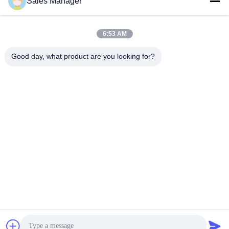
Sales Manager
す
最高 の 価格 を 入手 す
最高 の 価格 を 入手 す
る
る
6:53 AM
Good day, what product are you looking for?
Shenzhen Huanyu Dream Technology Co., Ltd
market002@huanyudream.com
86-755-23249689
泉州高新技術園区A棟5階77 Jiangshi Road,Gongming
Street,Guangming,Shenzhen
中国 良質 smdは破片を導いた 提供者 著作権 2023-2026
Shenzhen Huanyu Dream Technology Co., Ltd すべての権利