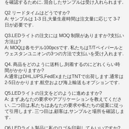
を確認するために. 混合したサンプルは受け入れられます.
Q2 リードタイムはどうですか?
A: サンプルは 1-3 日,大量生産時間は注文量に応じて 3-7
日が必要です.
Q3.LEDライトの注文には MOQ 制限がありますか?支払い
方法は?
A: MOQは各モデル100pcsです. 私たちはT/Tペイパールと
ウェスタンユニオンの3つの方法で支払いを受け入れます.
Q4. 商品をどのように送料し,到着するのにどれくらい時
間がかかりますか?
A:通常はDHL,UPS,FedExまたはTNTで出荷します.通常は
2-5日かかります.航空および海上輸送もオプションです.
Q5.LEDライトの注文をどのように進めますか?
A: まず,あなたの要求やアプリケーションを教えてくださ
い. 二つ目は,私たちはあなたの要求や私たちの提案に従っ
て引用します. 三つ目は,顧客は,サンプルと場所を確認しま
す.
Q6.LEDライト製品に私のロゴを印刷してもいいですか?