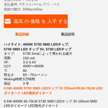
支払条件: T/T,ペイパール,アリ・ペイ
供給の能力: 500kpcs/Day
最高 の 価格 を 入手 する
製品詳細
製品説明
ハイライト:
4000K 5730 SMD LEDチップ
,
5730 SMD LED チップ 3V
,
5730 LEDチップ
タイプ:
5730 Smdによって導かれる破片
流動:
150 mA
VF:
3.0-3.4V
4000〜4500K
CCT:
ラ:
80
明るさ:
65～70ルーメン
Woking時間:
5万時間
保証:
3 年
0.5W 4000K 5730 SMD LEDチップ 3V 150mA 65LM-70LM LED
ダイオード LED発光ダイオード
0.5W 4000K 65-70LM 5730 SMD LEDチップ 3V 150mA SMD
LEDダイオード LED発光ダイオード