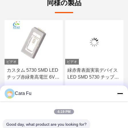
同様の製品
ビデオ
ビデオ
カスタム 5730 SMD LED
緑赤青表面実装デバイス
チップ赤緑青高電圧 6V
LED SMD 5730 チップ
9V 18V 36V
RoHS 準拠
Cara Fu
す
最高 の 価格 を 入手 す
最高 の 価格 を 入手 す
る
る
4:19 PM
Good day, what product are you looking for?