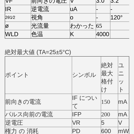
VF
前向きの電圧
V
3.0
3.2
IR
逆電流
uA
-
-
視角
o
-
120°
2θ1⁄2
ø
光流量
わかった
65
WLD
色温
K
4000
絶対最大値 (TA=25±5°C)
絶対
ユ
最大
ニ
ポイント
シンボル
格付
ッ
け
ト
IF につい
前向きの電流
150
mA
て
パルス向前の電流
IFP
200
mA
逆電圧
VR
5
V
権力 の 消耗
PD
600
mW