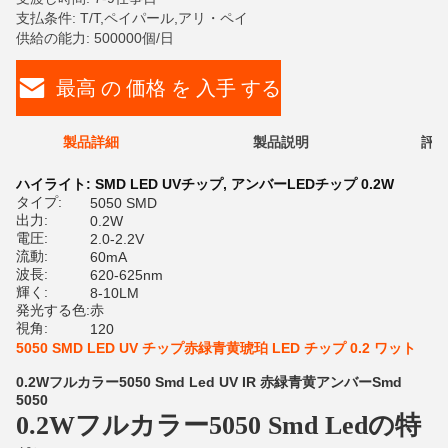
支払条件: T/T,ペイパール,アリ・ペイ
供給の能力: 500000個/日
最高 の 価格 を 入手 する
製品詳細
製品説明
評価
ハイライト:
SMD LED UVチップ
,
アンバーLEDチップ 0.2W
タイプ:
5050 SMD
出力:
0.2W
電圧:
2.0-2.2V
流動:
60mA
波長:
620-625nm
輝く:
8-10LM
発光する色:
赤
視角:
120
5050 SMD LED UV チップ赤緑青黄琥珀 LED チップ 0.2 ワット
0.2Wフルカラー5050 Smd Led UV IR 赤緑青黄アンバーSmd
5050
0.2Wフルカラー5050 Smd Ledの特