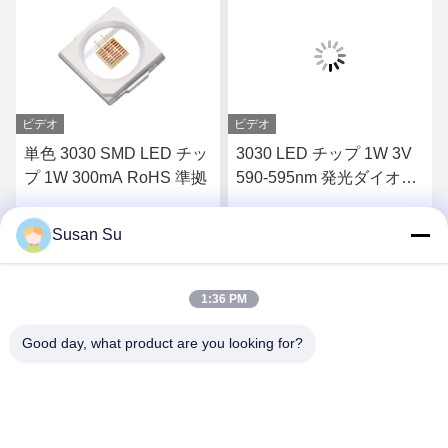
ビデオ
ビデオ
単色 3030 SMD LED チッ
3030 LED チップ 1W 3V
プ 1W 300mA RoHS 準拠
590-595nm 発光ダイオー
ド チップ
Susan Su
す
最高 の 価格 を 入手 す
最高 の 価格 を 入手 す
る
る
1:36 PM
Good day, what product are you looking for?
Shenzhen Huanyu Dream Technology Co., Ltd
market002@huanyudream.com