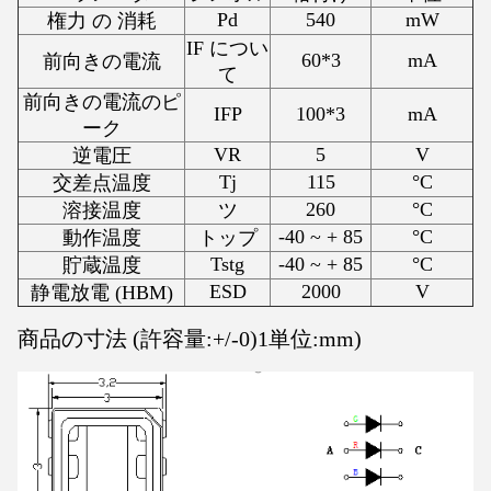
Pd
540
mW
権力 の 消耗
IF につい
60*3
mA
前向きの電流
て
前向きの電流のピ
IFP
100*3
mA
ーク
VR
5
V
逆電圧
Tj
115
°C
交差点温度
260
°C
溶接温度
ツ
-40 ~ + 85
°C
動作温度
トップ
Tstg
-40 ~ + 85
°C
貯蔵温度
ESD
2000
V
静電放電 (HBM)
商品の寸法 (許容量:+/-0)1単位:mm)