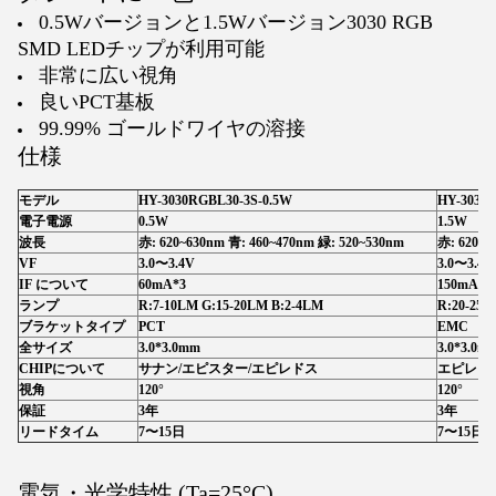
0.5Wバージョンと1.5Wバージョン3030 RGB
SMD LEDチップが利用可能
非常に広い視角
良いPCT基板
99.99% ゴールドワイヤの溶接
仕様
モデル
HY-3030RGBL30-3S-0.5W
HY-3030R
電子電源
0.5W
1.5W
波長
赤: 620~630nm 青: 460~470nm 緑: 520~530nm
赤: 620~6
VF
3.0〜3.4V
3.0〜3.4V
IF について
60mA*3
150mA*3
ランプ
R:7-10LM G:15-20LM B:2-4LM
R:20-25L
ブラケットタイプ
PCT
EMC
全サイズ
3.0*3.0mm
3.0*3.0m
CHIPについて
サナン/エピスター/エピレドス
エピレド
視角
120°
120°
保証
3年
3年
リードタイム
7〜15日
7〜15日
電気・光学特性 (Ta=25°C)