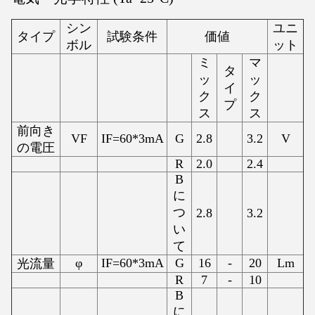
シン
ユニ
タイプ
試験条件
価値
ボル
ット
ミ
マ
タ
ッ
ッ
イ
ク
ク
プ
ス
ス
前向き
VF
IF=60*3mA
G
2.8
3.2
V
の電圧
R
2.0
2.4
B
に
つ
2.8
3.2
い
て
φ
IF=60*3mA
G
16
-
20
Lm
光流量
R
7
-
10
B
に