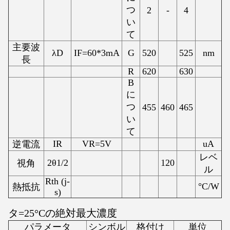
つ
2
-
4
い
て
主要波
λD
IF=60*3mA
G
520
525
nm
長
R
620
630
B
に
つ
455
460
465
い
て
IR
VR=5V
uA
逆電流
レベ
2θ1/2
120
視角
ル
Rth (j-
°C/W
熱抵抗
s)
タ=25°Cの絶対最大濃度
パラメータ
シンボル
格付け
単位