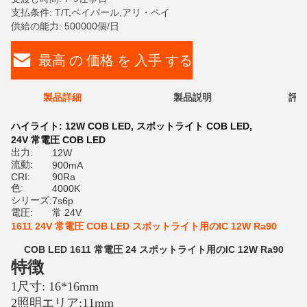
支払条件: T/T,ペイパール,アリ・ペイ
供給の能力: 500000個/日
最高 の 価格 を 入手 する
製品詳細
製品説明
評価
ハイライト:
12W COB LED
,
スポットライト COB LED
,
24V 常電圧 COB LED
出力:
12W
流動:
900mA
CRI:
90Ra
色:
4000K
シリーズ:
7s6p
電圧:
常 24V
1611 24V 常電圧 COB LED スポットライト用のIC 12W Ra90
COB LED 1611 常電圧 24 スポットライト用のIC 12W Ra90
特徴
1尺寸: 16*16mm
2照明エリア:11mm