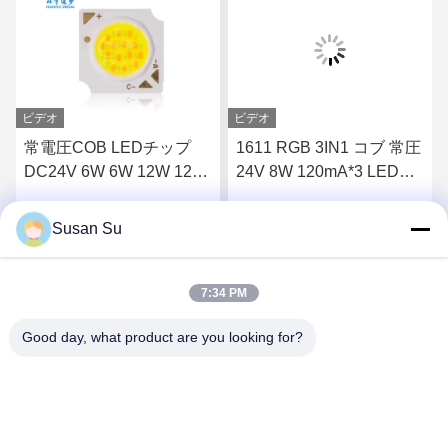
ビデオ
ビデオ
常電圧COB LEDチップ
1611 RGB 3IN1 コブ 常圧
DC24V 6W 6W 12W 12W
24V 8W 120mA*3 LEDチ
LED照明のための二色
ップ
Susan Su
す
最高 の 価格 を 入手 す
最高 の 価格 を 入手 す
る
る
7:34 PM
Good day, what product are you looking for?
Shenzhen Huanyu Dream Technology Co., Ltd
market002@huanyudream.com