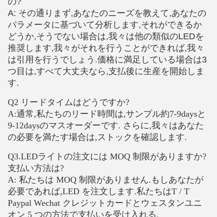
の?
A: その通り
まず,あなたのニーズを教えて,あなたの
パラメータに基づいて分析します,それができるか
どうか,そうでない場合は,我々は他の類似のLEDを
推奨します,我々がそれを行うことができれば,我々
は引用を行うでしょう.価格に満足している場合は3
つ目は,すべて大丈夫なら,支払後に生産を開始しま
す.
Q2 リードタイムはどうですか?
A:通常,私たちのリード時間は,サンプル約7-9daysと
9-12daysのマスオーダーです. さらに,我々はあなた
の必要を満たす場合は,ストックを確認します.
Q3.LEDライトの注文には MOQ 制限がありますか?
支払い方法は?
A: 私たちは MOQ 制限がありません.もしあなたが
必要であれば,LED を注文します.私たちはT / T
Paypal Wechat クレジットカードとウェスタンユニ
オン 5 つの方法で支払いを受け入れる.