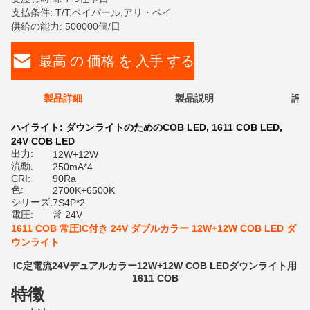
支払条件: T/T,ペイパール,アリ・ペイ
供給の能力: 500000個/日
最高 の 価格 を 入手 する
製品詳細
製品説明
評価
ハイライト:
ダウンライトのためのCOB LED
,
1611 COB LED
,
24V COB LED
出力:
12W+12W
流動:
250mA*4
CRI:
90Ra
色:
2700K+6500K
シリーズ:
7S4P*2
電圧:
常 24V
1611 COB 常圧IC付き 24V ダブルカラー 12W+12W COB LED ダ
ウンライト
IC定電流24Vデュアルカラー12W+12W COB LEDダウンライト用
1611 COB
特徴