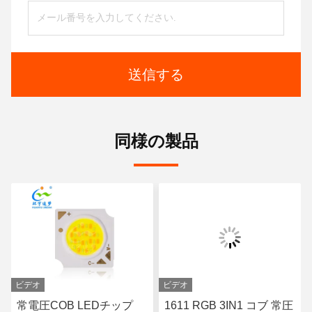
送信する
同様の製品
ビデオ
ビデオ
常電圧COB LEDチップ
1611 RGB 3IN1 コブ 常圧