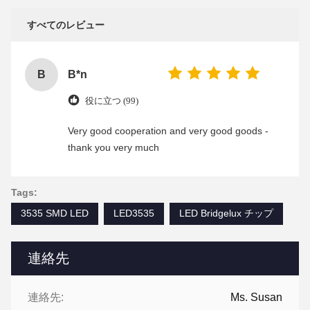
すべてのレビュー
B
B*n
役に立つ (99)
Very good cooperation and very good goods -
thank you very much
Tags:
3535 SMD LED
LED3535
LED Bridgelux チップ
連絡先
連絡先:
Ms. Susan