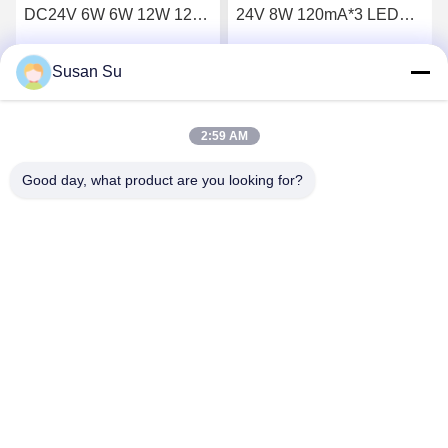
DC24V 6W 6W 12W 12W
24V 8W 120mA*3 LEDチ
LED照明のための二色
ップ
Susan Su
す
最高 の 価格 を 入手 す
最高 の 価格 を 入手 す
る
る
2:59 AM
Good day, what product are you looking for?
Shenzhen Huanyu Dream Technology Co., Ltd
market002@huanyudream.com
86-755-23249689
泉州高新技術園区A棟5階77 Jiangshi Road,Gongming
Street,Guangming,Shenzhen