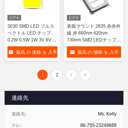
ビデオ
ビデオ
3030 SMD LED フルス
表面マウント 2835 赤赤外
ペクトル LED チップ
線 赤 660nm 620nm
0.2W 0.5W 1W 3V 6V
730nm SMD LEDチップ
36V 内外照明用
0.5W 1W 3V 150mA 屋外
最高 の 価格 を 入手
最高 の 価格 を 入手
警告灯の広い視角
する
する
1
2
連絡先
連絡先:
Ms. Kelly
テレ:
86-755-23249689