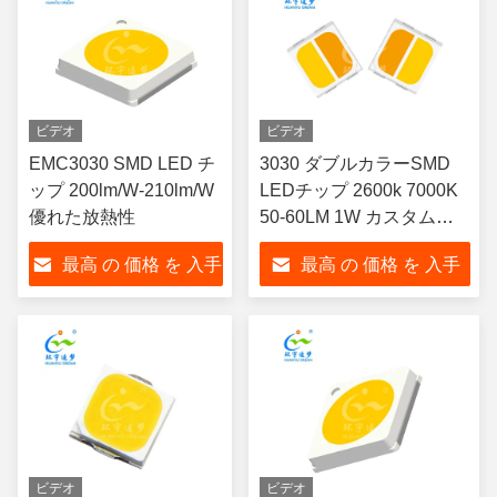
ビデオ
ビデオ
EMC3030 SMD LED チ
3030 ダブルカラーSMD
ップ 200lm/W-210lm/W
LEDチップ 2600k 7000K
優れた放熱性
50-60LM 1W カスタム利
用可能
最高 の 価格 を 入手
最高 の 価格 を 入手
する
する
ビデオ
ビデオ