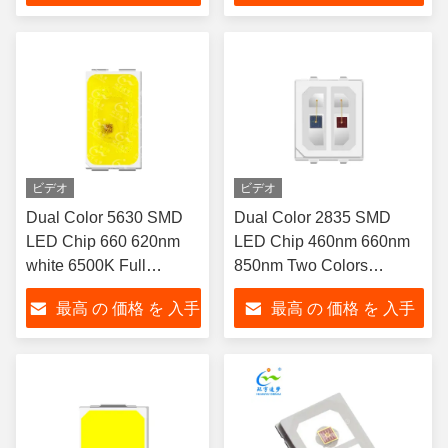
1W For Outdoor portable
する
する
flashlights
ビデオ
ビデオ
Dual Color 5630 SMD
Dual Color 2835 SMD
LED Chip 660 620nm
LED Chip 460nm 660nm
white 6500K Full
850nm Two Colors
Spectrum Customization
Spectrum Customization
最高 の 価格 を 入手
最高 の 価格 を 入手
Available 1W For Car
Available 1W For Therapy
Atmosphere decoration
Mask Belt
する
する
Light