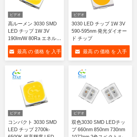
ビデオ
ビデオ
高ルーメン 3030 SMD
3030 LED チップ 1W 3V
LED チップ 1W 3V
590-595nm 発光ダイオー
190lm/W 80Ra エネルギ
ド チップ
ー効率
最高 の 価格 を 入手
最高 の 価格 を 入手
する
する
ビデオ
ビデオ
コンパクト 3030 SMD
双色3030 SMD LEDチッ
LED チップ 2700k-
プ 660nm 850nm 730nm
6500K 超高輝度 LED チ
1072nm 2色スペクトル カ