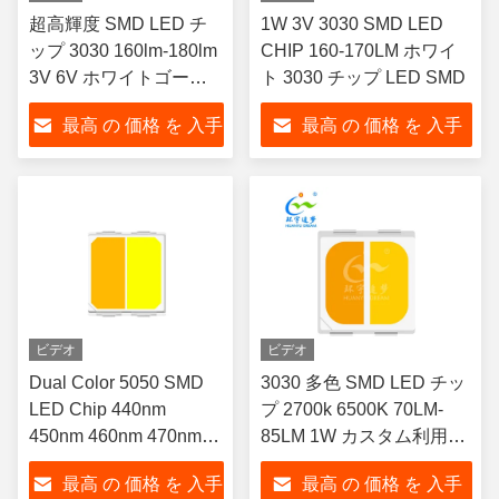
超高輝度 SMD LED チ
1W 3V 3030 SMD LED
ップ 3030 160lm-180lm
CHIP 160-170LM ホワイ
3V 6V ホワイトゴール
ト 3030 チップ LED SMD
ド ワイヤー
最高 の 価格 を 入手
最高 の 価格 を 入手
する
する
ビデオ
ビデオ
Dual Color 5050 SMD
3030 多色 SMD LED チッ
LED Chip 440nm
プ 2700k 6500K 70LM-
450nm 460nm 470nm
85LM 1W カスタム利用可
Full Spectrum
能
最高 の 価格 を 入手
最高 の 価格 を 入手
Customization Available