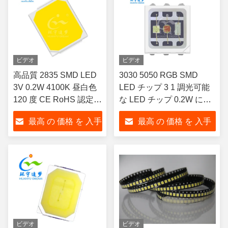
ビデオ
ビデオ
高品質 2835 SMD LED
3030 5050 RGB SMD
3V 0.2W 4100K 昼白色
LED チップ 3 1 調光可能
120 度 CE RoHS 認定
な LED チップ 0.2W に付
LED コンポーネント
き
最高 の 価格 を 入手
最高 の 価格 を 入手
する
する
ビデオ
ビデオ