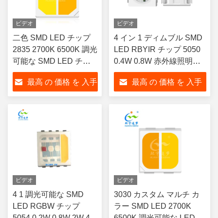
ビデオ
ビデオ
二色 SMD LED チップ
4 イン 1 ディムブル SMD
2835 2700K 6500K 調光
LED RBYIR チップ 5050
可能な SMD LED チッ
0.4W 0.8W 赤外線照明療
プ
法機器
最高 の 価格 を 入手
最高 の 価格 を 入手
する
する
ビデオ
ビデオ
4 1 調光可能な SMD
3030 カスタム マルチ カ
LED RGBW チップ
ラー SMD LED 2700K
5054 0.2W 0.8W 2W 4W
6500K 調光可能な LED チ