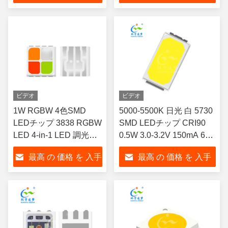
ペクトル SMD スマート
SMD for LED ストライプ
する
する
ホームランプのための
ライト オフィス・スタジ
LED ストライプライト
オ用
ビデオ
ビデオ
1W RGBW 4色SMD
5000-5500K 日光 白 5730
LEDチップ 3838 RGBW
SMD LEDチップ CRI90
LED 4-in-1 LED 調光可
0.5W 3.0-3.2V 150mA 65-
能 フルカラーギャザム
70lm ボードライトダウン
最高 の 価格 を 入手
最高 の 価格 を 入手
スペクトルSMD LEDス
ライト
トリップライト用 アン
する
する
ビエント照明用
Bridgelux類似