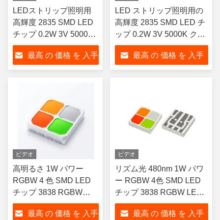
LEDストリップ照明用
LED ストリップ照明用の
高輝度 2835 SMD LED
高輝度 2835 SMD LED チ
チップ 0.2W 3V 5000K
ップ 0.2W 3V 5000K クー
クールホワイト CRI80
ル ホワイト
最高 の 価格 を 入手
最高 の 価格 を 入手
する
する
ビデオ
ビデオ
高明るさ 1W パワー
リズム光 480nm 1W パワ
RGBW 4 色 SMD LED
ー RGBW 4色 SMD LED
チップ 3838 RGBW
チップ 3838 RGBW LED
LED 4 in 1 LED 暗調可
4イン1 LED 調光可 フルカ
最高 の 価格 を 入手
最高 の 価格 を 入手
能なフルカラー 範囲ス
ラー・ギャムスペクトル