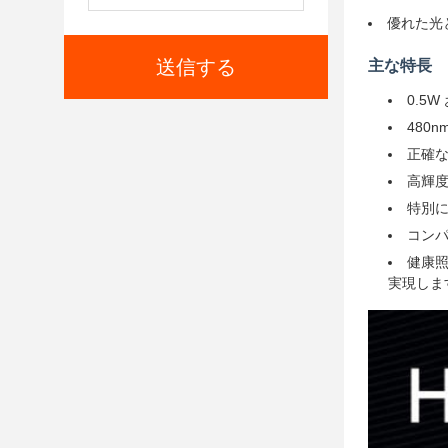
優れた光
送信する
主な特長
0.5
480
正確な
高輝
特別
コン
健康照
実現しま