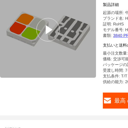
カラー・ギ
製品詳細
イプライ
起源の場所: 
ブランド名: Hu
証明: RoHS
モデル番号: HY
書類:
3840 P
支払いと送料
最小注文数量:
価格: 交渉可
パッケージの詳
受渡し時間: 7
支払条件: T
供給の能力: 20
最高 