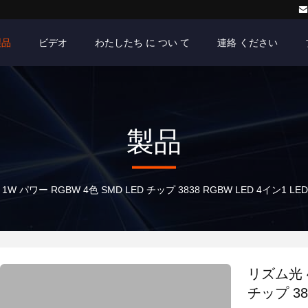
製品
ビデオ
わたしたち に つい て
連絡 ください
製品
 1W パワー RGBW 4色 SMD LED チップ 3838 RGBW LED 4イン1
リズム光 4
チップ 38