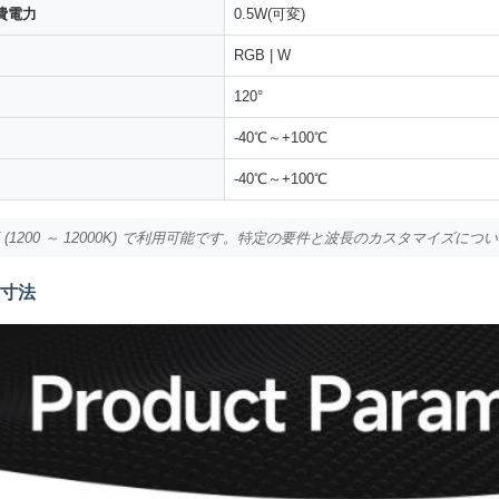
費電力
0.5W(可変)
RGB | W
120°
-40℃～+100℃
-40℃～+100℃
T (1200 ～ 12000K) で利用可能です。特定の要件と波長のカスタマイズ
寸法