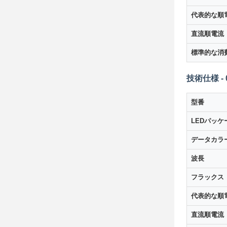
代表的な順
直流順電流
標準的な消
技術仕様 - 
型番
LEDパッケ
データカラ
波長
フラックス
代表的な順
直流順電流