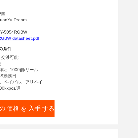
ャムスペクトル SMD for LED ストラ
ト オフィス・スタジオ用
中国
anYu Dream
-5054RGBW
RGBW datasheet.pdf
の条件
 交渉可能
能
細: 1000個/リール
-9勤務日
/T、ペイパル、アリペイ
0kkpcs/月
の 価格 を 入手 する