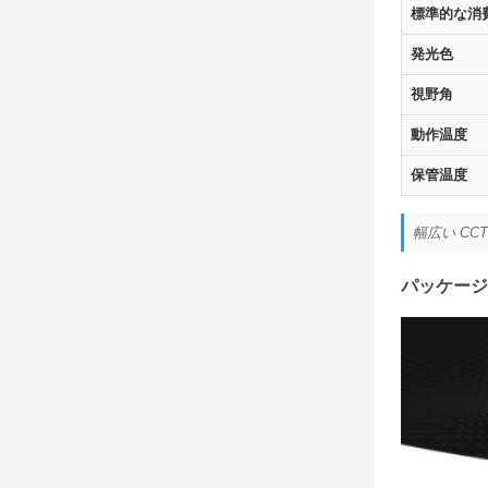
標準的な消
発光色
視野角
動作温度
保管温度
幅広い CC
パッケージ