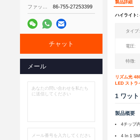
製品詳細
ファックス:
86-755-27253399
ハイライト:
タイプ:
チャット
電圧:
特徴:
メール
リズム光 480
LED スト
1 ワット
製品概要
4チップ内
4 In 1 