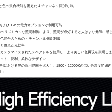
と色の混合機能を備えた 4 チャンネル個別制御。
W および 1W の電力オプションが利用可能
nmのリズミカルな照明制御により、照明が点灯すると人はより元気に感
色混合のための 4 チャンネル個別制御
度と優れた光効率
にカスタマイズされたスペクトルを使用し、より美しい色再現を実現し
パクト、便利、柔軟なデザイン
明における光の応用範囲を拡大し、1800～12000Kの広い色温度範
す。