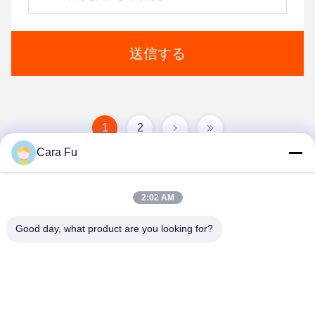
送信する
1
2
Cara Fu
2:02 AM
Good day, what product are you looking for?
Shenzhen Huanyu Dream Technology Co., Ltd
market002@huanyudream.com