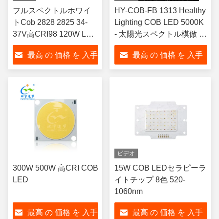
フルスペクトルホワイ
HY-COB-FB 1313 Healthy
トCob 2828 2825 34-
Lighting COB LED 5000K
37V高CRI98 120W LED
- 太陽光スペクトル模倣 &
チップ
目の保護のためのシアン
最高 の 価格 を 入手
最高 の 価格 を 入手
ギャップ充填
する
する
ビデオ
300W 500W 高CRI COB
15W COB LEDセラピーラ
LED
イトチップ 8色 520-
1060nm
最高 の 価格 を 入手
最高 の 価格 を 入手