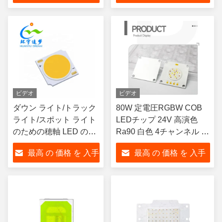
する
する
ビデオ
ビデオ
ダウン ライト/トラック
80W 定電圧RGBW COB
ライト/スポット ライト
LEDチップ 24V 高演色
のための穂軸 LED の破
Ra90 白色 4チャンネル 水
片 3W-25W 1313 1311
槽用照明
最高 の 価格 を 入手
最高 の 価格 を 入手
Ra90+
する
する