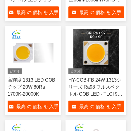
拠
最高 の 価格 を 入手
最高 の 価格 を 入手
する
する
ビデオ
ビデオ
高輝度 1313 LED COB
HY-COB-FB 24W 1313シ
チップ 20W 80Ra
リーズ Ra98 フルスペク
1700K-20000K
トル COB LED - TLCI 99.1
& TM-30 Rf 96 シネマ&ス
最高 の 価格 を 入手
最高 の 価格 を 入手
タジオ照明用
する
する