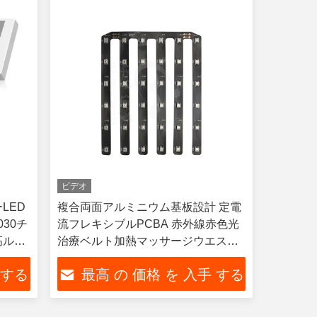
ビデオ
LED
複合両面アルミニウム基板設計 定電
030チ
流フレキシブルPCBA 赤外線赤色光
 高ルー
治療ベルト加熱マッサージウエスト
ベルト
 する
最高 の 価格 を 入手 する