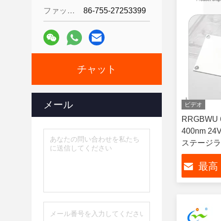
ファックス:
86-755-27253399
チャット
メール
ビデオ
RRGBWU 
400nm 2
ステージラ
CCT パ
最高
ウムライト