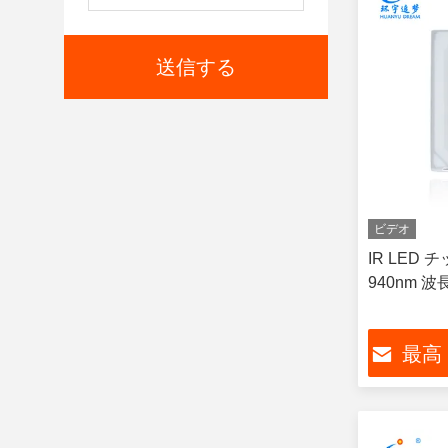
送信する
ビデオ
IR LED 
940nm 
最高