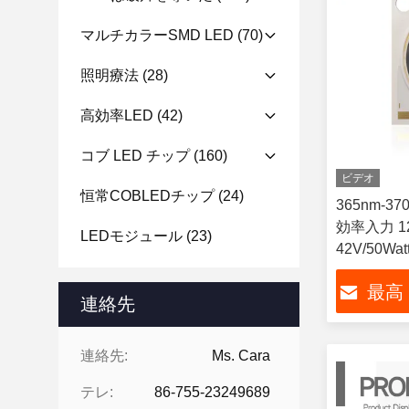
マルチカラーSMD LED
(70)
照明療法
(28)
高効率LED
(42)
コブ LED チップ
(160)
ビデオ
恒常COBLEDチップ
(24)
365nm-37
効率入力 120
LEDモジュール
(23)
42V/50Wat
最高
連絡先
連絡先:
Ms. Cara
テレ:
86-755-23249689