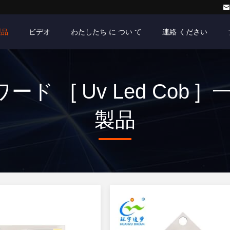
製品
ビデオ
わたしたち に つい て
連絡 ください
ード [ Uv Led Cob ] 一
製品