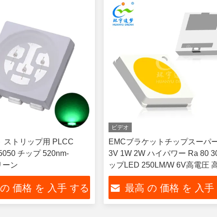
ビデオ
ト ストリップ用 PLCC
EMCブラケットチップスーパー
5050 チップ 520nm-
3V 1W 2W ハイパワー Ra 80 3
グリーン
ップLED 250LM/W 6V高電圧
メン効率 4000K 5000K 6000K
 の 価格 を 入手 する
最高 の 価格 を 入手