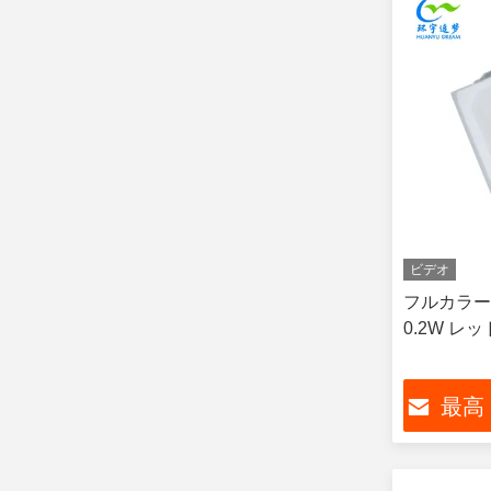
ビデオ
フルカラー5
0.2W レ
最高