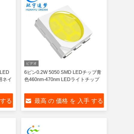
ビデオ
 LED
6ピン0.2W 5050 SMD LEDチップ青
用ネイ
色460nm-470nm LEDライトチップ
 する
最高 の 価格 を 入手 する