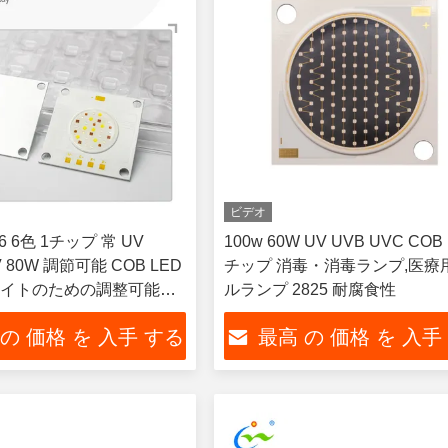
ビデオ
6 6色 1チップ 常 UV
100w 60W UV UVB UVC COB
4V 80W 調節可能 COB LED
チップ 消毒・消毒ランプ,医療
イトのための調整可能な
ルランプ 2825 耐腐食性
フォーマンスライト アクアリ
 の 価格 を 入手 する
最高 の 価格 を 入手
,プールライト,環境照明