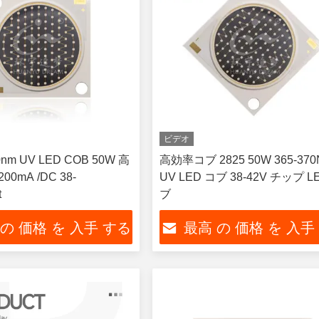
ビデオ
0nm UV LED COB 50W 高
高効率コブ 2825 50W 365-37
0mA /DC 38-
UV LED コブ 38-42V チップ L
t
ブ
 の 価格 を 入手 する
最高 の 価格 を 入手