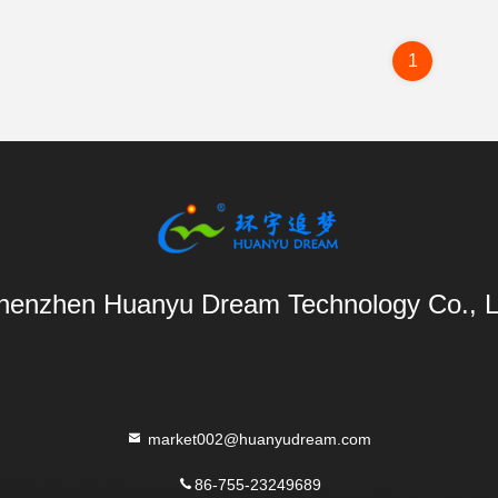
1
henzhen Huanyu Dream Technology Co., L
market002@huanyudream.com
86-755-23249689