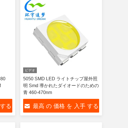
ビデオ
80
5050 SMD LED ライトチップ屋外照
M
明 Smd 導かれたダイオードのための
青 460-470nm
 する
最高 の 価格 を 入手 する