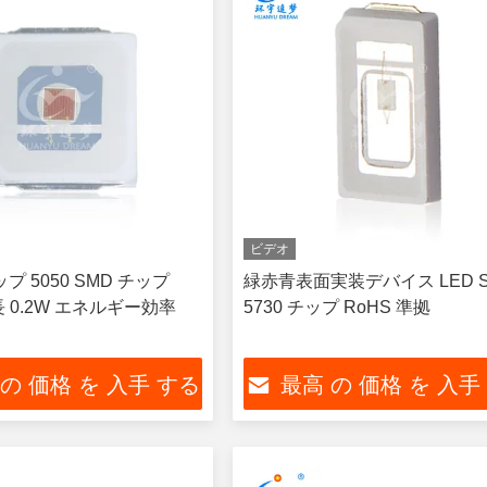
ビデオ
チップ 5050 SMD チップ
緑赤青表面実装デバイス LED 
波長 0.2W エネルギー効率
5730 チップ RoHS 準拠
 の 価格 を 入手 する
最高 の 価格 を 入手