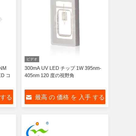
ビデオ
0NM
300mA UV LED チップ 1W 395nm-
ED コ
405nm 120 度の視野角
 する
最高 の 価格 を 入手 する