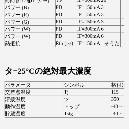
前向きの電圧 (CW)
PD
IF=150mA
3
パワー (B)
PD
IF=150mA
3
パワー (R)
PD
IF=150mA
3
パワー (G)
PD
IF=300mA
6
パワー (W)
PD
IF=300mA
6
パワー (W)
Rth (j-s)
IF=150mA
熱抵抗
- そうだ
- 
タ=25°Cの絶対最大濃度
パラメータ
シンボル
格付け
Tj
115
交差点温度
350
溶接温度
ツ
-40 ~ + 
動作温度
トップ
Tstg
-40 ~ +
貯蔵温度