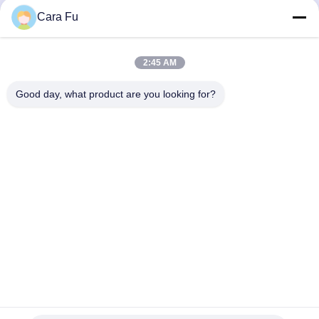
100W 300W 300W エネル
Cara Fu
す
最高 の 価格 を 入手 す
最高 の 価格 を 入手 す
ギー用照明のために
る
る
2:45 AM
Good day, what product are you looking for?
Shenzhen Huanyu Dream Technology Co., Ltd
market002@huanyudream.com
86-755-23249689
泉州高新技術園区A棟5階77 Jiangshi Road,Gongming
Street,Guangming,Shenzhen
中国 良質 smdは破片を導いた 提供者 著作権 2023-2026