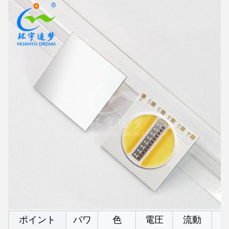
W
ポイント
パワ
色
電圧
流動