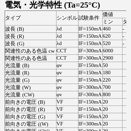
電気・光学特性 (Ta=25°C)
価値
タイプ
シンボル
試験条件
ミン
タ
λd
IF=150mA
460
波長 (B)
- 
λd
IF=150mA
620
波長 (R)
- 
λd
IF=150mA
520
波長 (G)
- 
CCT
IF=300mA
6000
関連性のある色温 cw
CCT
IF=300mA
2900
関連性のある色温
φv
IF=150mA
50
光流量 (B)
φv
IF=150mA
180
光流量 (R)
φv
IF=150mA
220
光流量 (G)
φv
IF=300mA
700
光流量 (W)
φv
IF=300mA
800
光流量 (CW)
VF
IF=150mA
20
前向きの電圧 (B)
VF
IF=150mA
20
前向きの電圧 (R)
VF
IF=150mA
20
前向きの電圧 (G)
VF
IF=300mA
20
前向きの電圧 ((W)
VF
IF=300mA
20