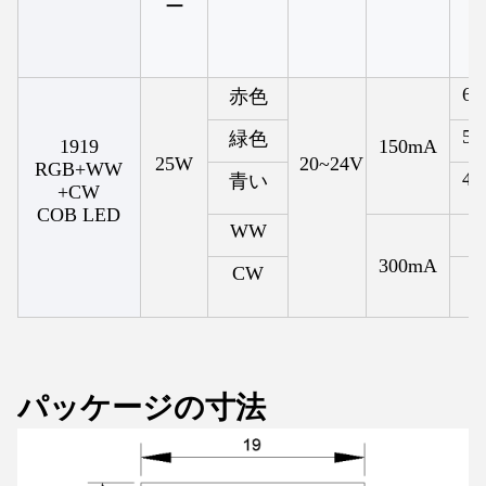
ー
62
赤色
52
緑色
1919
150mA
25W
20~24V
RGB+WW
46
青い
+CW
COB LED
WW
300mA
CW
パッケージの寸法