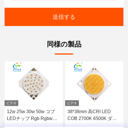
送信する
同様の製品
ビデオ
ビデオ
38*38mm 高CRI LED
双色 12v コブ LED 10w
COB 2700K 6500K ダブ
1310 RGBWW RGBCW
ルCCT 60W 60W 100W
LED COB チップ