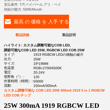
支払条件: T/T,ペイパール,アリ・ペイ
供給の能力: 500K/Month
最高 の 価格 を 入手 する
製品詳細
製品説明
ハイライト:
カスタム調整可能なCOB LED
,
調節可能なCOB LED 25W
,
RGBCW LED COB 25W
タイプ:
1919 RGBCW LEDの穂軸の破片
出力:
25W
サイズ:
19*19MM
色温度:
RGB+2700/6500K
電圧:
20-24V
視野角（°）::
120
作業時間（時間）::
50000
流動:
150mA/300mA
カスタム調整可能な COB LED 25W 300mA 1919 5 in 1 RGBCW
LED COB チップ
25W 300mA 1919 RGBCW LED