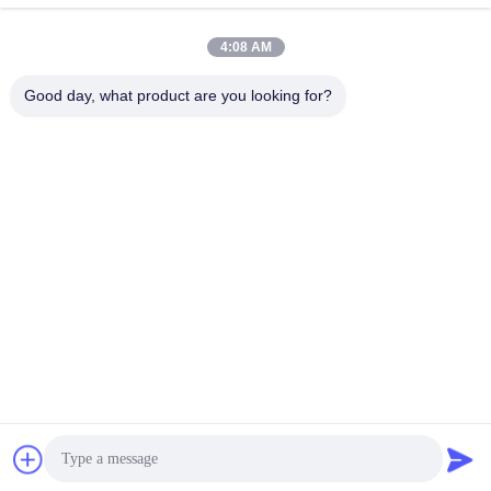
る
る
4:08 AM
Good day, what product are you looking for?
Shenzhen Huanyu Dream Technology Co., Ltd
market002@huanyudream.com
86-755-23249689
泉州高新技術園区A棟5階77 Jiangshi Road,Gongming
Street,Guangming,Shenzhen
中国 良質 smdは破片を導いた 提供者 著作権 2023-2026
Shenzhen Huanyu Dream Technology Co., Ltd すべての権利
は保護されています.