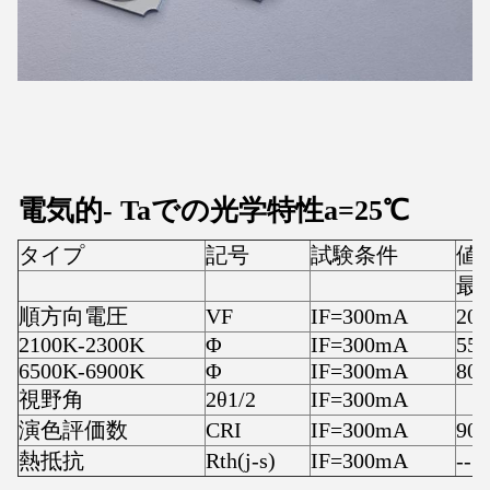
電気的
-
Taでの光学特性
a
=25
℃
タイプ
記号
試験条件
値
最
順方向電圧
VF
IF=300mA
20
2100K-2300K
Φ
IF=300mA
550
6500K-6900K
Φ
IF=300mA
800
視野角
2θ1/2
IF=300mA
演色評価数
CRI
IF=300mA
90
熱抵抗
Rth(j-s)
IF=300mA
--