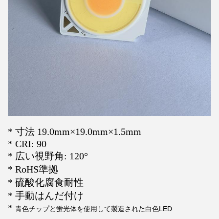
* 寸法 19.0mm×19.0mm×1.5mm
* CRI: 90
* 広い視野角: 120°
* RoHS準拠
* 硫酸化腐食耐性
* 手動はんだ付け
*
青色チップと蛍光体を使用して製造された白色LED