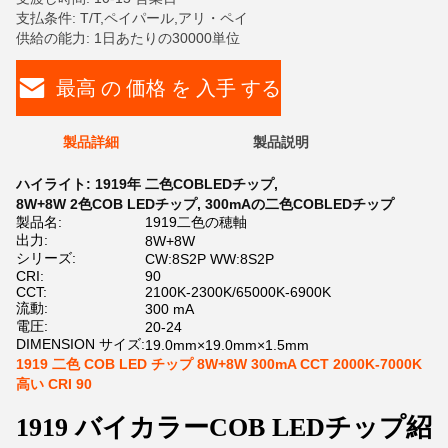
支払条件: T/T,ペイパール,アリ・ペイ
供給の能力: 1日あたりの30000単位
最高 の 価格 を 入手 する
製品詳細
製品説明
ハイライト:
1919年 二色COBLEDチップ
,
8W+8W 2色COB LEDチップ
,
300mAの二色COBLEDチップ
製品名:
1919二色の穂軸
出力:
8W+8W
シリーズ:
CW:8S2P WW:8S2P
CRI:
90
CCT:
2100K-2300K/65000K-6900K
流動:
300 mA
電圧:
20-24
DIMENSION サイズ:
19.0mm×19.0mm×1.5mm
1919 二色 COB LED チップ 8W+8W 300mA CCT 2000K-7000K
高い CRI 90
1919 バイカラーCOB LEDチップ紹