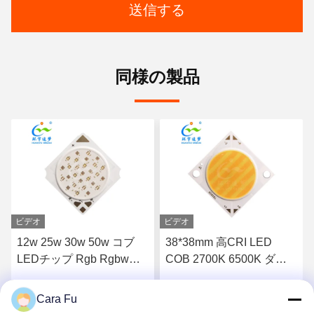
送信する
同様の製品
ビデオ
ビデオ
38*38mm 高CRI LED
双色 12v コブ LED 10w
COB 2700K 6500K ダブ
1310 RGBWW RGBCW
ルCCT 60W 60W 100W
LED COB チップ
100W 300W 300W エネル
Cara Fu
 す
最高 の 価格 を 入手 す
最高 の 価格 を 入手 す
ギー用照明のために