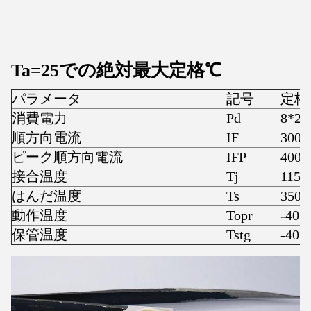
Ta=25での絶対最大定格
℃
パラメータ
記号
定格
消費電力
Pd
8*2
順方向電流
IF
300
ピーク順方向電流
IFP
400
接合温度
Tj
115
はんだ温度
Ts
350
動作温度
Topr
-40 ~
保管温度
Tstg
-40 ~