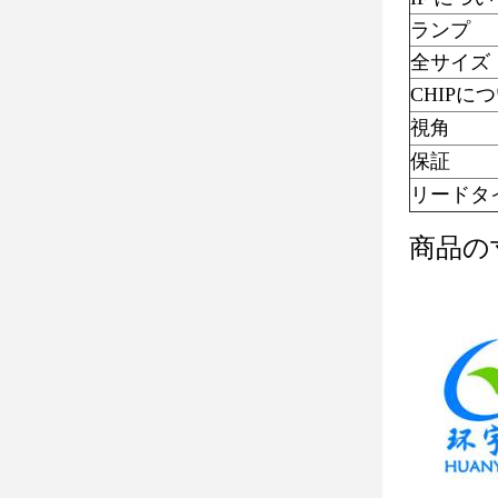
ランプ
全サイズ
CHIPに
視角
保証
リードタ
商品の寸