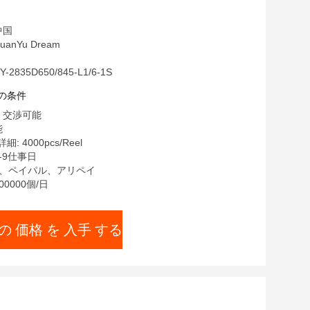
中国
anYu Dream
2835D650/845-L1/6-1S
の条件
 交渉可能
能
 4000pcs/Reel
-9仕事日
/T、ペイパル、アリペイ
00000個/日
の 価格 を 入手 する