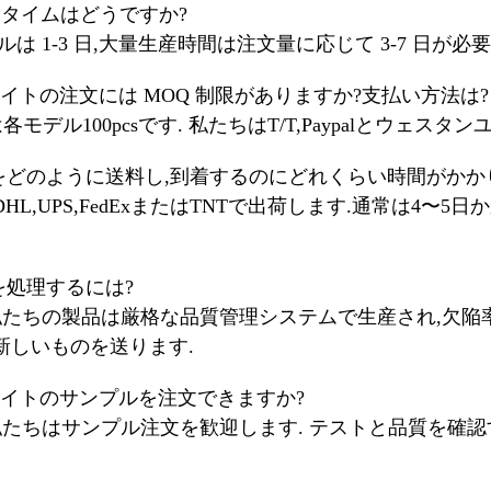
ドタイムはどうですか?
プルは 1-3 日,大量生産時間は注文量に応じて 3-7 日が必要
Dライトの注文には MOQ 制限がありますか?支払い方法は?
Qは各モデル100pcsです. 私たちはT/T,Paypalとウ
商品をどのように送料し,到着するのにどれくらい時間がかか
DHL,UPS,FedExまたはTNTで出荷します.通常は4
陥を処理するには?
,私たちの製品は厳格な品質管理システムで生産され,欠陥率は
新しいものを送ります.
Dライトのサンプルを注文できますか?
い,私たちはサンプル注文を歓迎します. テストと品質を確