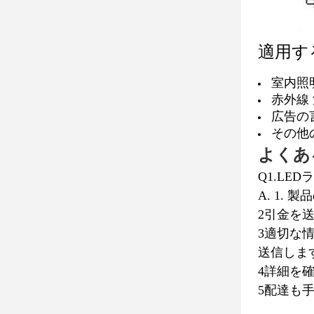
適用す
室内照明
赤外線
広告の
その他
よくあ
Q1.LE
A. 1.
2引金を
3適切な情
送信します
4詳細を
5配達も