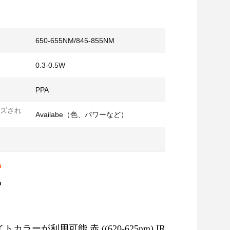
650-655NM/845-855NM
0.3-0.5W
PPA
ズされ
Availabe（色、パワーなど）
m
m
ライトカラーが利用可能 赤 ((620-625nm),IR