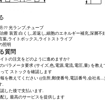
る
:?? 光ランプ,チューブ
 治療 装置:白くし,若返し,細胞のエネルギー補充,深層不
言葉,ライトボックス,
ライトストライプ
の照明
る質問
Dライトの注文をどのように進めますか?
 製品のパラメータ要求 (サイズ,色,電源,電流,電圧,量) を教
送って ストックを確認します
報を教えてください ((住所,郵便番号,電話番号,会社名.
.
確認した後で支払います.
手配し 最高のサービスを提供します