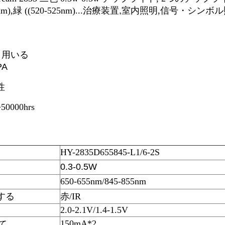
nm),緑 ((520-525nm)...
治療装置
,
室内照明,信号・シンボル
 用いる
PA
性
0000hrs
HY-2835D655845-L1/6-2S
0.3-0.5W
650-655nm/845-855nm
する
赤/IR
2.0-2.1V/1.4-1.5V
150mA*2
いて