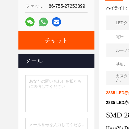
ファックス:
86-755-27253399
ハイライト:
LEDタ
電圧:
チャット
ルーメ
メール
基板:
カスタ
た:
2835 LE
2835 LE
SMD 
HuanYu