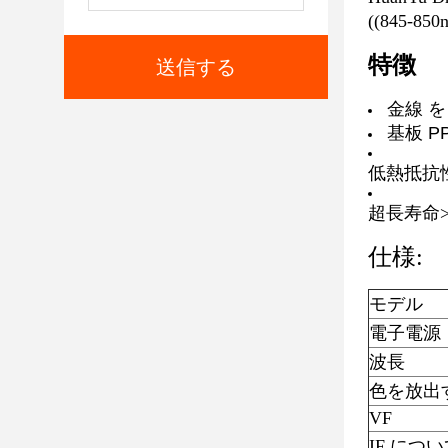
((845-850
特徴
送信する
金線 を
基板 P
低熱抵抗
超長寿命>5
仕様:
モデル
電子電源
波長
色を放出
VF
IF につ