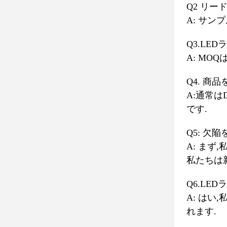
Q2 リー
A: サン
Q3.LE
A: MO
Q4. 
A:通常は
です.
Q5: 欠
A: まず
私たちは
Q6.LE
A: は
れます.