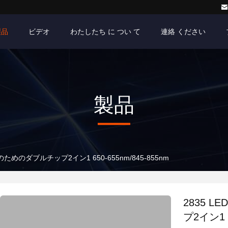
製品
ビデオ
わたしたち に つい て
連絡 ください
製品
ためのダブルチップ2イン1 650-655nm/845-855nm
2835 
プ2イン1 6