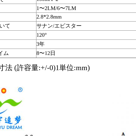
1〜2LM/6〜7LM
2.8*2.8mm
ついて
サナン/エピスター
120°
3年
イム
8〜12日
法 (許容量:+/-0)1単位:mm)