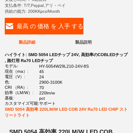
支払条件: T/T,Paypal,アリ・ペイ
供給の能力: 200KKpcs/Month
最高 の 価格 を 入手 する
製品詳細
製品説明
ハイライト:
SMD 5054 LEDチップ 24V
,
高効率のCOBLEDチップ
,
路灯用 Ra70 LEDチップ
モデル:
HY-5054W29L210-24V-8S
現在（ma）:
45
電圧（V）:
24
色:
2900-3100K
CRI （RA）:
70
効率（LM/W）:
220lm/w
基板:
pct
カスタマイズ可能:
サポート
SMD 5054 高効率 220LM/W LED COB 24V Ra70 LED CHIP スト
リートライト
SMD 5054 高効率 220LM/W LED COB