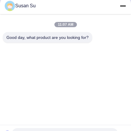
プ
Susan Su
す
最高 の 価格 を 入手 す
最高 の 価格 を 入手 す
る
る
11:07 AM
Good day, what product are you looking for?
Shenzhen Huanyu Dream Technology Co., Ltd
market002@huanyudream.com
86-755-23249689
泉州高新技術園区A棟5階77 Jiangshi Road,Gongming
Street,Guangming,Shenzhen
中国 良質 smdは破片を導いた 提供者 著作権 2023-2026
Shenzhen Huanyu Dream Technology Co., Ltd すべての権利