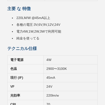
主要 な 特徴
220LM/W @45mA以上
各種の電圧:3V,6V,9V,12V,24V
電力4W,1W,2W,3Wで利用可能
純金を使ってる
テクニカル仕様
電子電源
4W
色温
2900〜3100K
現行 (IF)
45mA
VF
24V
光効率
220lm/w
CRI
70