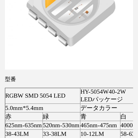
型番
HY-5054W40-2W
RGBW SMD 5054 LED
LEDパッケージ
5.0mm*5.4mm
データカラー
赤
緑
青
白
625nm-635nm
520nm-530nm
465nm-475nm
4000-
38-43LM
33-38LM
10-12LM
58-63