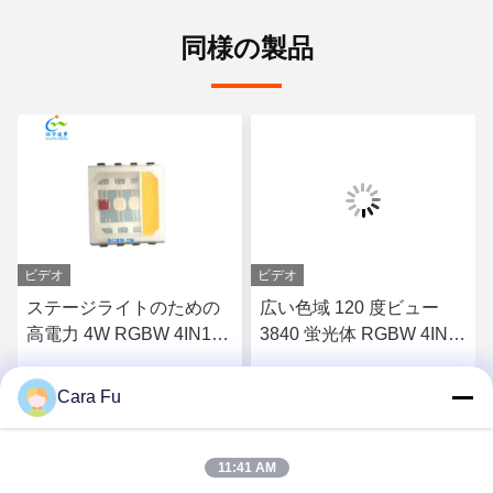
同様の製品
ビデオ
ビデオ
ステージライトのための
広い色域 120 度ビュー
高電力 4W RGBW 4IN1
3840 蛍光体 RGBW 4IN1
SMD 5054 ホワイト 3V
SMD LED チップ
LED CHIP
Cara Fu
す
最高 の 価格 を 入手 す
最高 の 価格 を 入手 す
る
る
11:41 AM