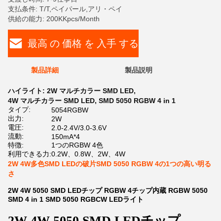
支払条件: T/T,ペイパール,アリ・ペイ
供給の能力: 200KKpcs/Month
最高 の 価格 を 入手 する
製品詳細
製品説明
ハイライト:
2W マルチカラー SMD LED
,
4W マルチカラー SMD LED
,
SMD 5050 RGBW 4 in 1
タイプ:
5054RGBW
出力:
2W
電圧:
2.0-2.4V/3.0-3.6V
流動:
150mA*4
特徴:
1つのRGBW 4色
利用できる力:
0.2W、0.8W、2W、4W
2W 4W多色SMD LEDの破片SMD 5050 RGBW 4の1つの高い明る
さ
2W 4W 5050 SMD LEDチップ RGBW 4チップ内蔵 RGBW 5050
SMD 4 in 1 SMD 5050 RGBCW LEDライト
2W 4W 5050 SMD LEDチップ