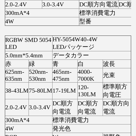
2.0-2.4V
3.0-3.4V
DC順方向電流
DC順
300mA*4
標準消費電力
4W
型番
HY-5054W40-4W
RGBW SMD 5054
LED
LEDパッケージ
5.0mm*5.4mm
データカラー
赤
緑
青
白
波長
625nm-
520nm-
465nm-
4000-
光束
635nm
530nm
475nm
7000K
標準順方
120-
38-43LM
75-80LM
17-19LM
130LM
向電圧
DC順方
DC順方
DC順方向
2.0-2.4V
3.0-3.4V
向電流
向電流
電流
300mA*4
標準消費電力
4W
発光色