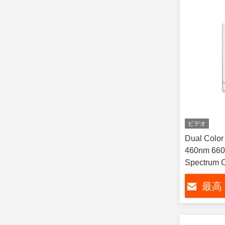
ビデオ
Dual Colo
460nm 660
Spectrum C
1W For The
最高