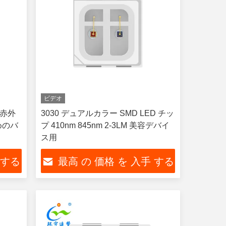
ビデオ
m 赤外
3030 デュアルカラー SMD LED チッ
めのバ
プ 410nm 845nm 2-3LM 美容デバイ
ス用
 する
最高 の 価格 を 入手 する