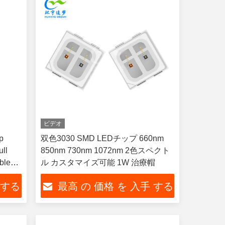
ビデオ
p
双色3030 SMD LEDチップ 660nm
ll
850nm 730nm 1072nm 2色スペクト
ble
ル カスタマイズ可能 1W 治療帽
ghts
 する
最高 の 価格 を 入手 する