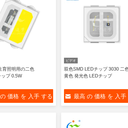
ビデオ
物生育照明用の二色
双色SMD LEDチップ 3030 二
ップ 0.5W
黄色 発光色 LEDチップ
 の 価格 を 入手 する
最高 の 価格 を 入手