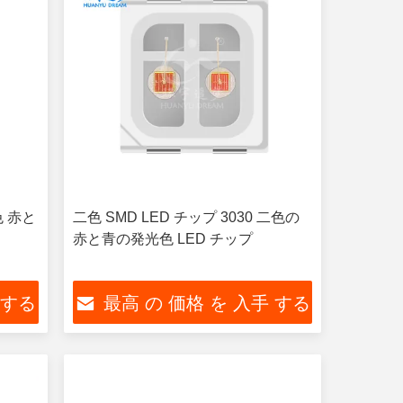
色 赤と
二色 SMD LED チップ 3030 二色の
赤と青の発光色 LED チップ
 する
最高 の 価格 を 入手 する