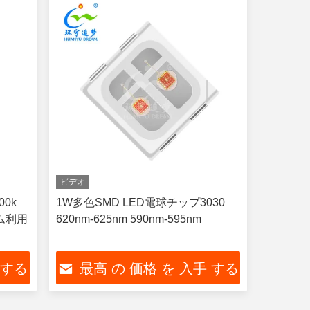
ビデオ
00k
1W多色SMD LED電球チップ3030
タム利用
620nm-625nm 590nm-595nm
 する
最高 の 価格 を 入手 する