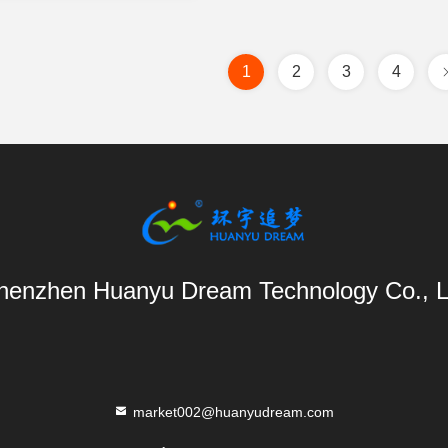
1
2
3
4
henzhen Huanyu Dream Technology Co., L
market002@huanyudream.com