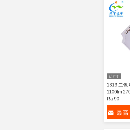
ビデオ
1313 二色 
1100lm 27
Ra 90
最高