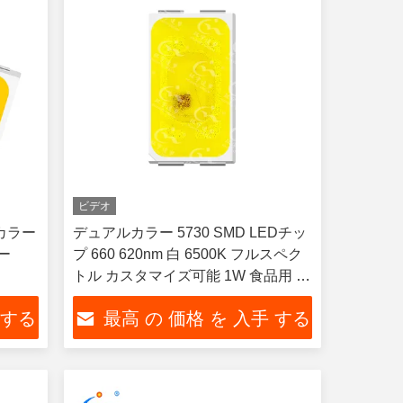
ビデオ
チカラー
デュアルカラー 5730 SMD LEDチッ
ラー
プ 660 620nm 白 6500K フルスペク
トル カスタマイズ可能 1W 食品用 充
填灯 肉装飾照明
 する
最高 の 価格 を 入手 する