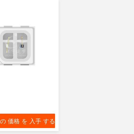
 の 価格 を 入手 する