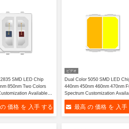
ビデオ
r 2835 SMD LED Chip
Dual Color 5050 SMD LED Chi
nm 850nm Two Colors
440nm 450nm 460nm 470nm Fu
ustomization Available
Spectrum Customization Availa
rapy Mask Belt
1W For Outdoor portable flashli
 の 価格 を 入手 する
最高 の 価格 を 入手