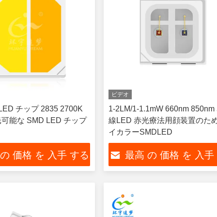
ビデオ
LED チップ 2835 2700K
1-2LM/1-1.1mW 660nm 850n
光可能な SMD LED チップ
線LED 赤光療法用顔装置のた
イカラーSMDLED
 の 価格 を 入手 する
最高 の 価格 を 入手