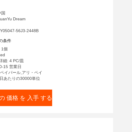
中国
anYu Dream
5047-56J3-2448B
の条件
 1個
ted
: 4 PC/皿
0-15 営業日
/T,ペイパール,アリ・ペイ
1日あたりの30000単位
の 価格 を 入手 する