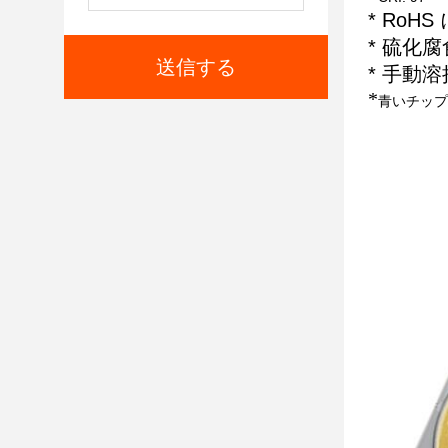
* RoH
* 硫化
送信する
* 手動溶
*
青いチップ