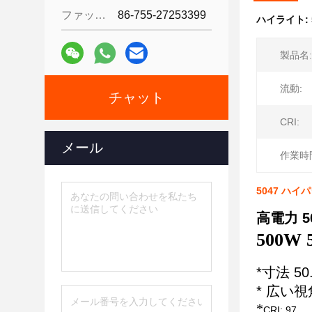
ファックス:
86-755-27253399
ハイライト:
製品名:
流動:
チャット
CRI:
メール
作業時
5047 ハイパワ
高電力 50
500W
*寸法 50
* 広い視角
*
CRI: 97