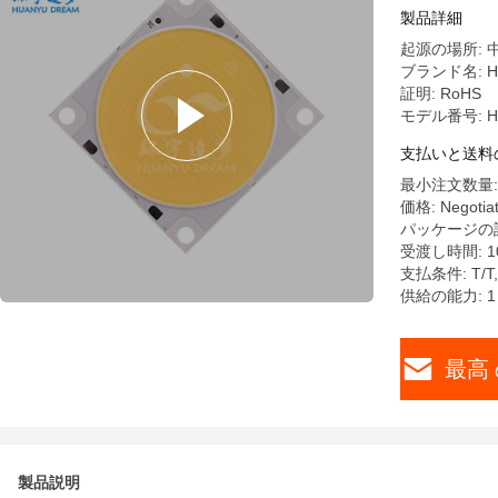
製品詳細
起源の場所: 
ブランド名: Hu
証明: RoHS
モデル番号: HY0
支払いと送料
最小注文数量:
価格: Negotia
パッケージの詳細
受渡し時間: 1
支払条件: T
供給の能力: 
最高 
製品説明