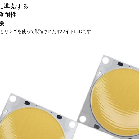
S に準拠する
腐食耐性
接
とリンゴを使って製造されたホワイトLEDです