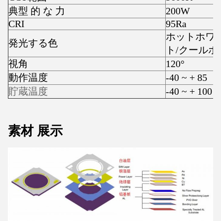
典型 的 な 力
200W
CRI
95Ra
ホットホワ
発光する色
ト/クールホ
視角
120°
動作温度
-40 ~ + 85
貯蔵温度
-40 ~ + 100
素材 展示