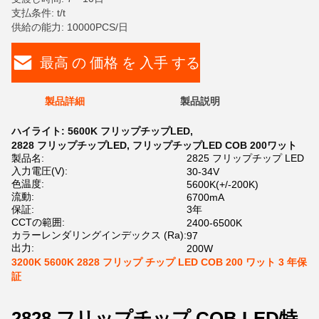
支払条件: t/t
供給の能力: 10000PCS/日
最高 の 価格 を 入手 する
製品詳細
製品説明
ハイライト:
5600K フリップチップLED
,
2828 フリップチップLED
,
フリップチップLED COB 200ワット
製品名:
2825 フリップチップ LED
入力電圧(V):
30-34V
色温度:
5600K(+/-200K)
流動:
6700mA
保証:
3年
CCTの範囲:
2400-6500K
カラーレンダリングインデックス (Ra):
97
出力:
200W
3200K 5600K 2828 フリップ チップ LED COB 200 ワット 3 年保
証
2828 フリップチップ COB LED
特