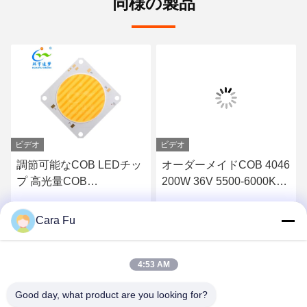
同様の製品
ビデオ
ビデオ
調節可能なCOB LEDチッ
オーダーメイドCOB 4046
プ 高光量COB
200W 36V 5500-6000K
150W+150W 54V LED
LEDチップ 屋外照明のた
COB 2700K+6500K
めに
Cara Fu
す
最高 の 価格 を 入手 す
最高 の 価格 を 入手 す
る
る
4:53 AM
Good day, what product are you looking for?