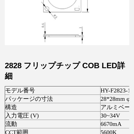
2828 フリップチップ COB LED
詳
細
モデル番号
HY-F2823-1
パッケージの寸法
28*28mm φ2
構造
アルミベー
入力電圧 (V)
30~34V
流動
6670mA
CCT範囲
5600K