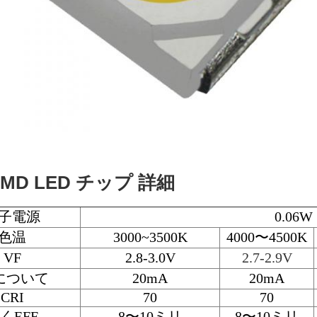
 SMD LED チップ 詳細
子電源
0.06W
色温
3000~3500K
4000〜4500K
VF
2.8-3.0V
2.7-2.9V
 について
20mA
20mA
CRI
70
70
くEFF
8〜10ミリ
8〜10ミリ