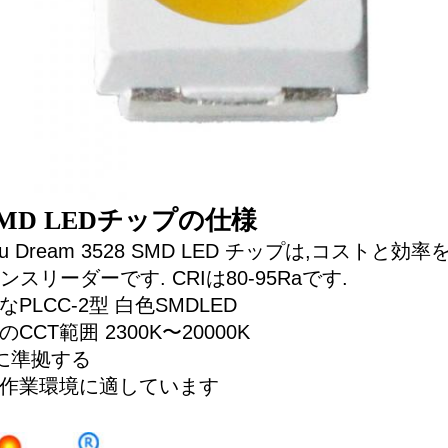
 SMD LEDチップの仕様
nYu Dream 3528 SMD LED チップは,コス
スリーダーです. CRIは80-95Raです.
PLCC-2型 白色SMDLED
CCT範囲 2300K〜20000K
 に準拠する
作業環境に適しています