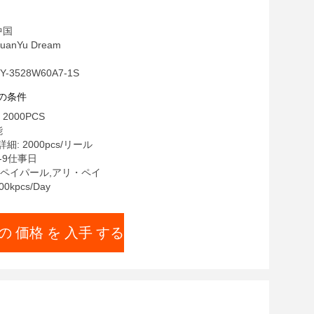
中国
anYu Dream
-3528W60A7-1S
の条件
2000PCS
能
: 2000pcs/リール
-9仕事日
/T,ペイパール,アリ・ペイ
0kpcs/Day
の 価格 を 入手 する