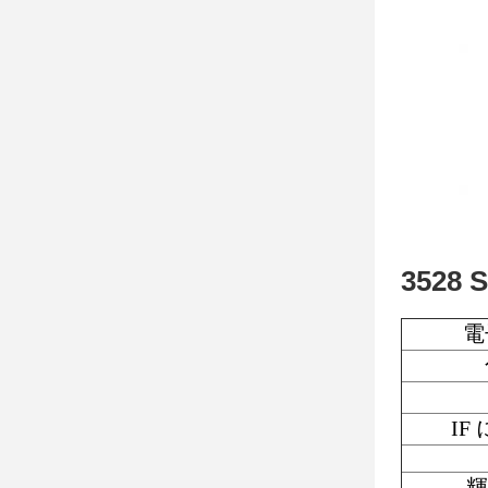
3528
電
IF
輝