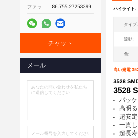
ファックス:
86-755-27253399
ハイライト:
タイプ:
流動:
チャット
色:
メール
高い発電 352
3528 SM
3528
パッケージ
高明る
超安定
一貫し
超長寿命