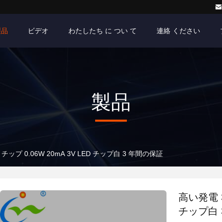
製品
ビデオ
わたしたち に つい て
連絡 ください
製品
 チップ 0.06W 20mA 3V LED チップ白 3 年間の保証
高い発電 35
チップ白 