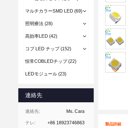
マルチカラーSMD LED
(69)
照明療法
(28)
高効率LED
(42)
コブ LED チップ
(152)
恒常COBLEDチップ
(22)
LEDモジュール
(23)
連絡先
連絡先:
Ms. Cara
テレ:
+86 18923746863
製品詳細