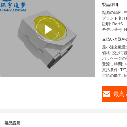
製品詳細
起源の場所: 
ブランド名: Hu
証明: RoHS
モデル番号: HY
支払いと送料
最小注文数量: 
価格: 交渉可
パッケージの詳細
受渡し時間: 7
支払条件: T
供給の能力: 50
最高 
製品説明