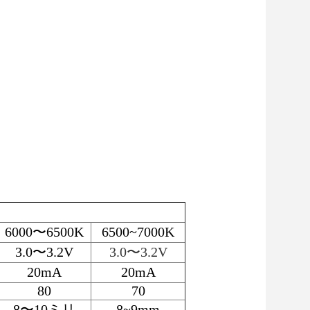
6000〜6500K
6500~7000K
3.0〜3.2V
3.0〜3.2V
20mA
20mA
80
70
8〜10ミリ
8~9mm