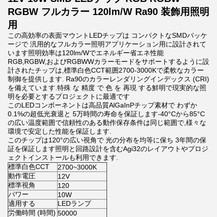
RGBW フルカラー 120lm/W Ra90 装飾用照明
用
この高効率の表面マウントLEDチップは コンパクトなSMDパッケ
ージで 汎用的なフルカラー照明アプリケーション用に設計されて
います照明効率は120lm/Wでエネルギー省エネ性能
RGB,RGBW,およびRGBWWカラーモードをサポートするように設
計されたチップは,標準白色CCT範囲2700-3000Kで柔軟なカラー
制御を提供します. Ra90のカラーレンダリングインデックス (CRI)
を備えています.特殊 な 精度 で 色 を 再現 する鮮明で現実的な照
明を必要とするプロジェクトに最適です
このLEDコンポーネントは高品質AlGaInPチップ素材で わずか
0.1%の超低光衰退と 5万時間の寿命を保証します-40°Cから85°C
の広い温度範囲で信頼性のある動作保存条件は同じ範囲で,様々な
環境で安定した性能を保証します.
このチップは120°の広い視角で 光の分布を均等に保ち 3年間の保
証を保証します照明と回路設計を含むAgi32のレイアウトやプロジ
ェクトインストールも利用できます.
標準白色CCT
2700~3000K
動作電圧
12V
標準視角
120
パワー
10W
適用する
LEDランプ
労働時間 (時間)
50000