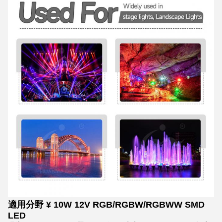
適用分野 ¥ 10W 12V RGB/RGBW/RGBWW SMD
LED