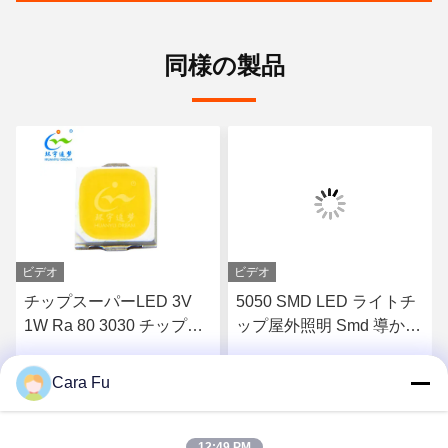
同様の製品
ビデオ
ビデオ
チップスーパーLED 3V
5050 SMD LED ライトチ
1W Ra 80 3030 チップ
ップ屋外照明 Smd 導かれ
LED 180LM-190LM
たダイオードのための青
4000K 5000K 6000K
460-470nm
Cara Fu
す
最高 の 価格 を 入手 す
最高 の 価格 を 入手 す
る
る
12:49 PM