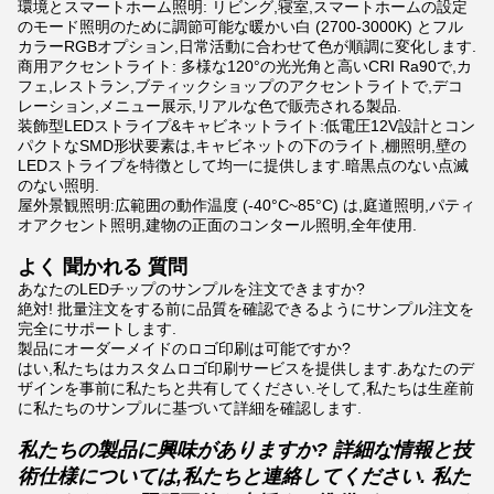
環境とスマートホーム照明: リビング,寝室,スマートホームの設定
のモード照明のために調節可能な暖かい白 (2700-3000K) とフル
カラーRGBオプション,日常活動に合わせて色が順調に変化します.
商用アクセントライト: 多様な120°の光光角と高いCRI Ra90で,カ
フェ,レストラン,ブティックショップのアクセントライトで,デコ
レーション,メニュー展示,リアルな色で販売される製品.
装飾型LEDストライプ&キャビネットライト:低電圧12V設計とコン
パクトなSMD形状要素は,キャビネットの下のライト,棚照明,壁の
LEDストライプを特徴として均一に提供します.暗黒点のない点滅
のない照明.
屋外景観照明:広範囲の動作温度 (-40°C~85°C) は,庭道照明,パティ
オアクセント照明,建物の正面のコンタール照明,全年使用.
よく 聞かれる 質問
あなたのLEDチップのサンプルを注文できますか?
絶対! 批量注文をする前に品質を確認できるようにサンプル注文を
完全にサポートします.
製品にオーダーメイドのロゴ印刷は可能ですか?
はい,私たちはカスタムロゴ印刷サービスを提供します.あなたのデ
ザインを事前に私たちと共有してください.そして,私たちは生産前
に私たちのサンプルに基づいて詳細を確認します.
私たちの製品に興味がありますか? 詳細な情報と技
術仕様については,私たちと連絡してください. 私た