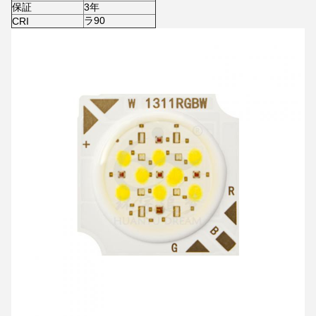
保証
3年
ラ90
CRI