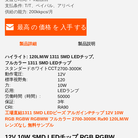
支払条件: T/T、ペイパル、アリペイ
供給の能力: 200kkpcs/月
最高 の 価格 を 入手 する
製品詳細
製品説明
ハイライト:
120LM/W 1311 SMD LEDチップ
,
フルカラー 1311 SMD LEDチップ
スタンダードホワイトCCT:
2700-3000K
動作電圧:
12V
標準視野角:
120
力:
10W
応用:
LEDランプ
労働時間（時間）:
50000
保証:
3年
CRI:
RA90
工場直結1311 SMD LEDビーズ アルガインPチップ 12V 10W
RGB RGBW RGBWW フルカラー 2700-3000K Ra90 120LM/W
レンズなし 無料サンプル
12V 10W SMD LEDチップ RGB RGBW